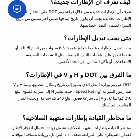
كيف تعرف أن الإطارات جديدة؟
تعرف أن الإطارات جديدة من خلال قراءة رمز DOT على الجدار الجانبي.
الإطارات الجديدة يجب أن يكون تاريخ إنتاجها ضمن آخر سنتين من تاريخ
الشراء لضمان أفضل خصائصها.
متى يجب تبديل الإطارات؟
يجب تبديل الإطارات عندما يتجاوز عمرها 5-6 سنوات من تاريخ الإنتاج، أو
عندما تظهر عليها علامات التلف الواضحة مثل التشققات العميقة،
الانتفاخات، أو تآكل المداس إلى الحد الأقصى.
ما الفرق بين DOT و H و V في الإطارات؟
DOT هو رمز وزارة النقل الذي يشير إلى تاريخ ومكان التصنيع. بينما H و V
هما رموز السرعة (Speed Rating)، حيث يشير H إلى سرعة قصوى تبلغ
210 كم/ساعة، و V إلى سرعة قصوى تبلغ 240 كم/ساعة، ويجب اختيار
المناسب لمركبتك.
ما مخاطر القيادة بإطارات منتهية الصلاحية؟
مخاطر القيادة بإطارات منتهية الصلاحية تشمل زيادة احتمال انفجار الإطار،
فقدان السيطرة على المركبة، ضعف أداء الفرامل، وزيادة مسافة التوقف،