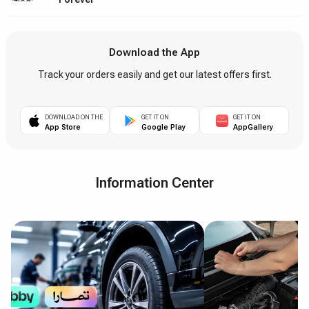
Download the App
Track your orders easily and get our latest offers first.
DOWNLOAD ON THE
GET IT ON
GET IT ON
App Store
Google Play
AppGallery
Information Center