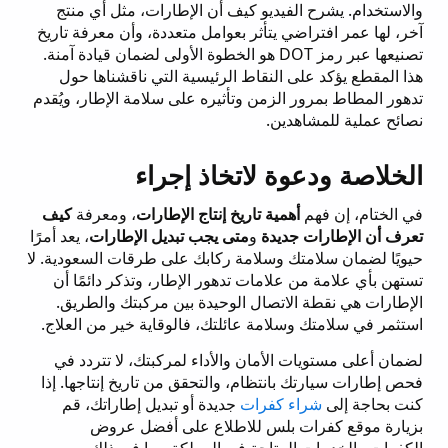
والاستخدام. يشرح الفيديو كيف أن الإطارات، مثل أي منتج
آخر، لها عمر افتراضي يتأثر بعوامل متعددة، وأن معرفة تاريخ
تصنيعها عبر رمز DOT هو الخطوة الأولى لضمان قيادة آمنة.
هذا المقطع يؤكد على النقاط الرئيسية التي ناقشناها حول
تدهور المطاط بمرور الزمن وتأثيره على سلامة الإطار، ويُقدم
نصائح عملية للمشاهدين.
الخلاصة ودعوة لاتخاذ إجراء
في الختام، إن فهم
أهمية تاريخ إنتاج الإطارات
، ومعرفة
كيف
تعرف أن الإطارات جديدة
و
متى يجب تبديل الإطارات
، يعد أمرًا
حيويًا لضمان سلامتك وسلامة ركابك على طرقات السعودية. لا
تستهن بأي علامة من علامات تدهور الإطار، وتذكر دائمًا أن
الإطارات هي نقطة الاتصال الوحيدة بين مركبتك والطريق.
استثمر في سلامتك وسلامة عائلتك، فالوقاية خير من العلاج.
لضمان أعلى مستويات الأمان والأداء لمركبتك، لا تتردد في
فحص إطارات سيارتك بانتظام، والتحقق من تاريخ إنتاجها. إذا
كنت بحاجة إلى
شراء كفرات
جديدة أو تبديل إطاراتك، قم
بزيارة موقع كفرات بلس للاطلاع على أفضل عروض
الكفرات والخدمات المتاحة في المملكة، بما في ذلك