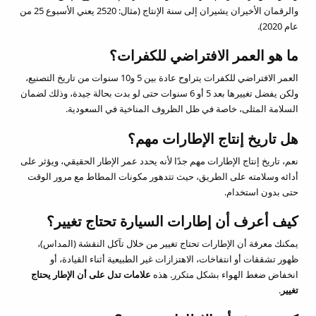
والرقمان الأخيران يشيران إلى سنة الإنتاج (مثال: 2520 يعني الأسبوع 25 من
عام 2020).
ما هو العمر الافتراضي للكفرات؟
العمر الافتراضي للكفرات يتراوح عادة بين 5 و10 سنوات من تاريخ التصنيع،
ولكن يفضل تغييرها بعد 5 أو 6 سنوات حتى لو بدت بحالة جيدة، وذلك لضمان
السلامة المثلى، خاصة في ظل الظروف المناخية في السعودية.
هل تاريخ إنتاج الإطارات مهم؟
نعم، تاريخ إنتاج الإطارات مهم جدًا لأنه يحدد عمر الإطار الحقيقي، ويؤثر على
أدائه وسلامته على الطريق، حيث تتدهور مكونات المطاط مع مرور الوقت
حتى بدون استخدام.
كيف أعرف أن إطارات السيارة تحتاج تغيير؟
يمكنك معرفة أن الإطارات تحتاج تغيير من خلال تآكل النقشة (المداس)،
ظهور تشققات أو انتفاخات، الاهتزازات غير الطبيعية أثناء القيادة، أو
انخفاض ضغط الهواء بشكل متكرر. هذه
علامات تدل على أن الإطار يحتاج
تغيير
.