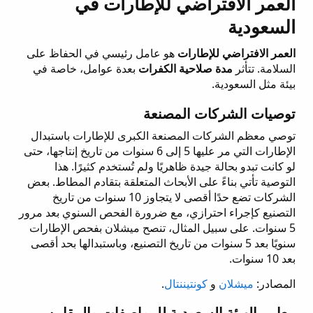
العمر الافتراضي للإطارات في
السعودية
العمر الافتراضي للإطارات
هو عامل رئيسي في الحفاظ على
السلامة. تتأثر
مدة صلاحية الكفرات
بعدة عوامل، خاصة في
بيئة مثل السعودية.
توصيات الشركات المصنعة
توصي معظم الشركات المصنعة الكبرى للإطارات باستبدال
الإطارات التي مر عليها 5 إلى 6 سنوات من تاريخ إنتاجها، حتى
لو كانت تبدو بحالة جيدة ظاهريًا ولم تُستخدم كثيرًا. هذا
التوصية تأتي بناءً على الأبحاث المتعلقة بتقادم المطاط. بعض
الشركات تضع حدًا أقصى لا يتجاوز 10 سنوات من تاريخ
التصنيع كإجراء احترازي، مع ضرورة الفحص السنوي بعد مرور
5 سنوات. على سبيل المثال، تنصح ميشلان بفحص الإطارات
سنويًا بعد 5 سنوات من تاريخ التصنيع، وباستبدالها بحد أقصى
بعد 10 سنوات.
المصادر:
ميشلان
و
كونتيننتال
.
معايير الهيئة السعودية للمواصفات والمقاييس