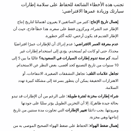
تجنب هذه الأخطاء الشائعة للحفاظ على سلامة إطارات
سيارتك وزيادة عمرها الافتراضي:
إهمال تاريخ الإنتاج:
كثير من السائقين لا يعيرون اهتمامًا لتاريخ إنتاج
الإطار عند الشراء، ويركزون فقط على سعره. هذا خطأ فادح، حيث أن
الإطار القديم قد يكون أرخص، لكنه أكثر خطورة.
عدم معرفة العمر الافتراضي:
عدم إدراك أن للإطارات عمرًا افتراضيًا
محددًا، حتى لو كانت لم تُستخدم، يؤدي إلى استخدام إطارات غير
آمنة.
كم سنة تدوم إطارات السيارات في السعودية؟
غالبًا ما بين 5 إلى
10 سنوات من تاريخ التصنيع كحد أقصى، بغض النظر عن الاستخدام.
تجاهل علامات التلف:
تجاهل التشققات الصغيرة، الانتفاخات، أو
الاهتزازات الخفيفة يمكن أن يتطور بسرعة إلى مشكلة كبيرة تهدد
السلامة.
شراء إطارات مخزنة لفترة طويلة:
على الرغم من أن الإطارات قد تبدو
بحالة جيدة ظاهريًا، إلا أن التخزين الطويل يؤثر سلبًا على جودتها
ومرونتها. يجب دائمًا
تغيير الإطارات
التي تجاوزت مدة سنتين من تاريخ
إنتاجها وهي مخزنة.
إهمال ضغط الهواء:
الحفاظ على ضغط الهواء الصحيح الموصى به من