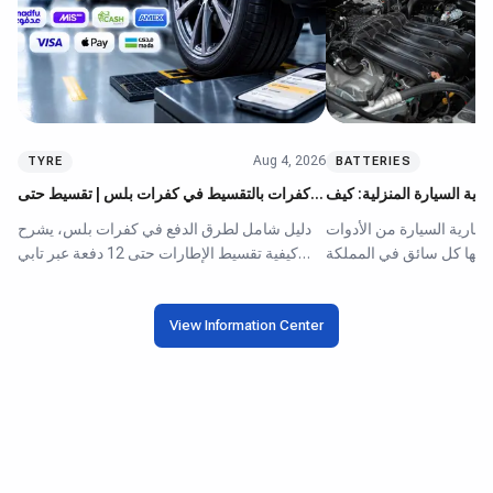
Aug 4, 2026
TYRE
BATTERIES
ية السيارة المنزلية: كيف
كفرات بالتقسيط في كفرات بلس | تقسيط حتى
تختار الجهاز المناسب
12 دفعة عبر تابي وتمارا
بطارية السيارة من الأدوات
دليل شامل لطرق الدفع في كفرات بلس، يشرح
تاجها كل سائق في المملكة
كيفية تقسيط الإطارات حتى 12 دفعة عبر تابي
ً للظروف المناخية القاسية
وتمارا ومدفوع دون فوائد. يقارن المقال بين
على أداء البطاريات وعمرها
خيارات التقسيط المختلفة، ويوضح الشروط
 كنت تواجه مشكلة في بدء
View Information Center
والخطوات العملية لكل من يبحث عن كفرات
تفريغ البطارية، أو ترغب
بالتقسيط في الرياض وجدة وبقية مدن المملكة.
سيارتك خلال فترات التوقف
جهاز الشحن المناسب يُحدث
 أداء سيارتك وتكلفة الصيانة
الإجمالية.