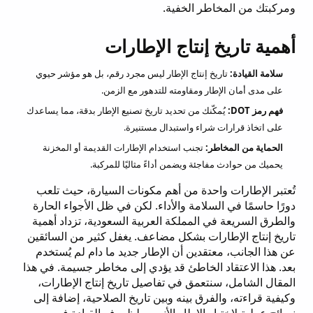
ومركبتك من المخاطر الخفية.
أهمية تاريخ إنتاج الإطارات
سلامة القيادة:
تاريخ إنتاج الإطار ليس مجرد رقم، بل هو مؤشر حيوي
على مدى أمان الإطار ومقاومته للتدهور مع الزمن.
فهم رمز DOT:
يُمكّنك من تحديد تاريخ تصنيع الإطار بدقة، مما يساعدك
على اتخاذ قرارات شراء واستبدال مستنيرة.
الحماية من المخاطر:
تجنب استخدام الإطارات القديمة أو المخزنة
يحميك من حوادث مفاجئة ويضمن أداءً مثاليًا للمركبة.
تُعتبر الإطارات واحدة من أهم مكونات السيارة، حيث تلعب
دورًا حاسمًا في السلامة والأداء. لكن في ظل الأجواء الحارة
والطرق السريعة في المملكة العربية السعودية، تزداد أهمية
تاريخ إنتاج الإطارات بشكل مضاعف. يغفل كثير من السائقين
عن هذا الجانب، معتقدين أن الإطار جديد ما دام لم يُستخدم
بعد. هذا الاعتقاد الخاطئ قد يؤدي إلى مخاطر جسيمة. في هذا
المقال الشامل، سنتعمق في تفاصيل تاريخ إنتاج الإطارات،
وكيفية قراءته، والفرق بينه وبين تاريخ الصلاحية، إضافة إلى
نصائح عملية لاختيار الإطار الأنسب لظروف القيادة في