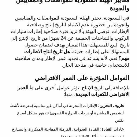
والجودة
في السعودية، تحذر الهيئة السعودية للمواصفات والمقاييس
والجودة من خطورة عدم الانتباه لتاريخ إنتاج وصلاحية
الإطارات. توصي الهيئة بألا تزيد فترة صلاحية إطارات سيارات
الركوب والشاحنات الخفيفة عن 24 شهرًا من تاريخ الإنتاج إلى
تاريخ البيع للمستهلك. هذا المعيار يهدف لضمان حصول
المستهلك على إطارات حديثة.
هل تاريخ انتاج الاطارات
مهم؟
نعم، لأنه يساعد في تحديد عمر الإطار ومدى صلاحيته
للاستخدام، خاصة في مناخنا الحار.
العوامل المؤثرة على العمر الافتراضي
بالإضافة إلى تاريخ الإنتاج، تؤثر عوامل أخرى على
ما العمر
الافتراضي للكفرات الجديدة
، منها:
ظروف التخزين:
الإطارات المخزنة في أماكن غير مناسبة (معرضة لأشعة
الشمس المباشرة أو درجات الحرارة القصوى) تتدهور بشكل أسرع
بكثير.
عادات القيادة:
القيادة العدوانية، الفرملة المفاجئة المتكررة، والتسارع
السريع تزيد من تآكل الإطارات وتجهدها.