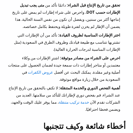
تحقق من تاريخ الإنتاج قبل الشراء:
دائمًا تأكد من
متى يجب تبديل
الإطارات حسب DOT
، واحرص على شراء إطارات لم يمض على تاريخ
إنتاجها أكثر من سنتين، ويفضل أن تكون من نفس السنة الحالية. هذا
يضمن أن الإطار لم يخزن لفترة طويلة ويحتفظ بكامل خصائصه.
اختر الإطارات المناسبة لظروف القيادة:
تأكد من أن الإطارات التي
تشتريها تتناسب مع طبيعة قيادتك وظروف الطرق في السعودية (مثل
الإطارات المناسبة لدرجات الحرارة العالية).
احرص على الشراء من مصادر موثوقة:
اشترِ الإطارات من وكلاء
معتمدين أو متاجر إطارات ذات سمعة جيدة لضمان الحصول على منتجات
أصلية وغير مقلدة. يمكنك البحث عن أفضل
عروض الكفرات
في
السعودية من خلال زيارة مواقع موثوقة.
أهمية الفحص الدوري والخدمة المتنقلة:
لا تكتفِ بالتحقق من تاريخ الإنتاج
عند الشراء. قم بفحص دوري لإطاراتك للتأكد من سلامتها. العديد من
الشركات تقدم الآن
خدمة تركيب متنقلة
، مما يوفر عليك الوقت والجهد،
ويضمن فحصًا احترافيًا.
أخطاء شائعة وكيف تتجنبها