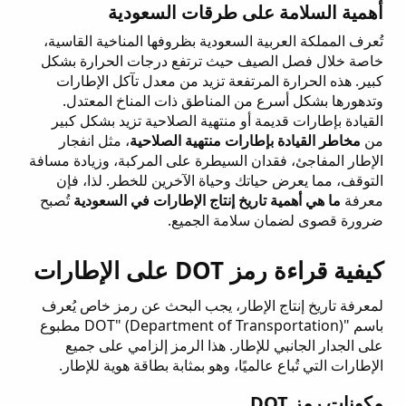
أهمية السلامة على طرقات السعودية
تُعرف المملكة العربية السعودية بظروفها المناخية القاسية،
خاصة خلال فصل الصيف حيث ترتفع درجات الحرارة بشكل
كبير. هذه الحرارة المرتفعة تزيد من معدل تآكل الإطارات
وتدهورها بشكل أسرع من المناطق ذات المناخ المعتدل.
القيادة بإطارات قديمة أو منتهية الصلاحية تزيد بشكل كبير
من
مخاطر القيادة بإطارات منتهية الصلاحية
، مثل انفجار
الإطار المفاجئ، فقدان السيطرة على المركبة، وزيادة مسافة
التوقف، مما يعرض حياتك وحياة الآخرين للخطر. لذا، فإن
معرفة
ما هي أهمية تاريخ إنتاج الإطارات في السعودية
تُصبح
ضرورة قصوى لضمان سلامة الجميع.
كيفية قراءة رمز DOT على الإطارات
لمعرفة تاريخ إنتاج الإطار، يجب البحث عن رمز خاص يُعرف
باسم "DOT" (Department of Transportation) مطبوع
على الجدار الجانبي للإطار. هذا الرمز إلزامي على جميع
الإطارات التي تُباع عالميًا، وهو بمثابة بطاقة هوية للإطار.
مكونات رمز DOT