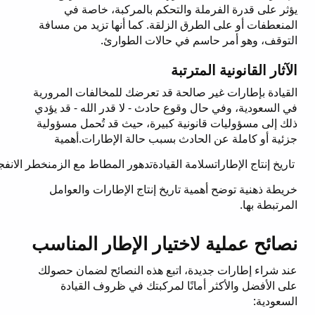
يؤثر على قدرة الفرملة والتحكم بالمركبة، خاصة في
المنعطفات أو على الطرق الزلقة. كما أنها تزيد من مسافة
التوقف، وهو أمر حاسم في حالات الطوارئ.
الآثار القانونية المترتبة
القيادة بإطارات غير صالحة قد تعرضك للمخالفات المرورية
في السعودية، وفي حال وقوع حادث - لا قدر الله - قد يؤدي
ذلك إلى مسؤوليات قانونية كبيرة، حيث قد تُحمل مسؤولية
جزئية أو كاملة عن الحادث بسبب حالة الإطارات.أهمية
تاريخ إنتاج الإطاراتسلامة القيادةتدهور المطاط مع الزمنخطر الانفجار وفقدان التحكمقراءة رمز DOTتاريخ الإنتاج (أسبوع وسنة)تحديد العمر الحقيقي للإطارالعمر الافتراضي للإطاراتتوصيات الشركات المصنعةمعايير الهيئة السعوديةعوامل مؤثرة (حرارة، تخزين، قيادة)علامات تدل على الحاجة للتغييرتآكل المداستشققات وانتفاخاتاهتزازات غير طبيعيةانخفاض ضغط الهواء المتكررن
خريطة ذهنية توضح أهمية تاريخ إنتاج الإطارات والعوامل
المرتبطة بها.
نصائح عملية لاختيار الإطار المناسب
عند شراء إطارات جديدة، اتبع هذه النصائح لضمان حصولك
على الأفضل والأكثر أمانًا لمركبتك في ظروف القيادة
السعودية: