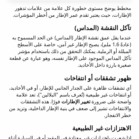
مخطط يوضح مستوى خطورة كل علامة من علامات تدهور
الإطارات، حيث يعتبر تقدم عمر الإطار من أخطر المؤشرات.
تآكل النقشة (المداس)
عندما يقل عمق نقشة الإطار (المداس) عن الحد المسموح به
(عادةً 1.6 ملم)، يصبح الإطار غير آمن، خاصة على الأسطح
المبللة أو الرملية. يمكنك التحقق من ذلك باستخدام مؤشر
تآكل المداس الموجود على الإطار نفسه، وهو عبارة عن قطعة
صغيرة بارزة داخل الأخاديد.
ظهور تشققات أو انتفاخات
أي تشققات ظاهرة على الجدار الجانبي للإطار، أو في الأخاديد،
أو انتفاخات غير طبيعية (تُعرف باسم "البلالين")، تعد علامة
واضحة على ضرورة
تغيير الإطارات
فورًا. هذه التشققات
والانتفاخات تشير إلى ضعف في بنية الإطار الداخلية، وتزيد من
خطر الانفجار.
الاهتزازات غير الطبيعية
إذا شعرت باهتزازات غير معتادة في المقود أو في السيارة أثناء