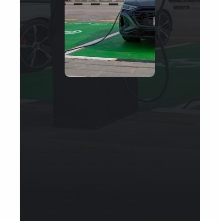
PRO
67+ Sources
أبرز ملامح تحول النقل في السعودية
1.
فهم التقنيتين: الكهرباء في مواجهة الهيدروجين
2.
البنية التحتية: التحدي والفرصة في المملكة
3.
التكاليف التشغيلية والاقتصادية
4.
أبرز الطرازات المتاحة في السعودية (2025)
5.
رؤية السعودية 2030 ومستقبل النقل
6.