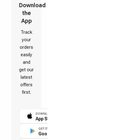
Download
the
App
Track
your
orders
easily
and
get our
latest
offers
first.
DOWNLOAD ON THE
App Store
GET IT ON
Google Play