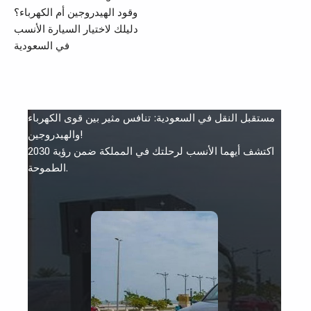
مستقبل النقل في السعودية: تنافس مثير بين قوى الكهرباء
والهيدروجين!
اكتشف أيهما الأنسب لرحلتك في المملكة ضمن رؤية 2030
الطموحة.