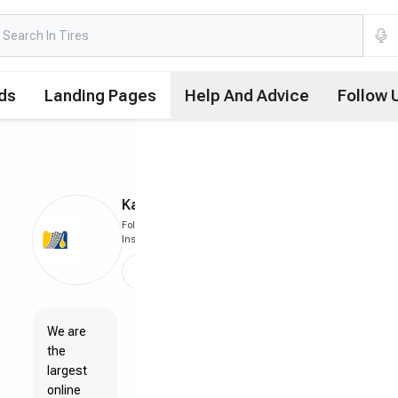
ds
Landing Pages
Help And Advice
Follow 
KafaratPlus
Follow Us in
Instagram
Follow
We are
the
largest
online