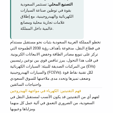
التصنيع المحلي:
تستثمر السعودية
بقوة في توطين صناعة السيارات
الكهربائية والهيدروجينية، مع إطلاق
علامات تجارية محلية ومصانع
عالمية داخل المملكة.
تخطو المملكة العربية السعودية بثبات نحو مستقبل مستدام
في قطاع النقل، مدفوعة بأهداف رؤية 2030 الطموحة التي
تركز على تنويع مصادر الطاقة وخفض الانبعاثات الكربونية.
في قلب هذا التحول، يبرز تنافس قوي بين نوعين رئيسيين
من المركبات الصديقة للبيئة: السيارات الكهربائية (EVs)
والسيارات الهيدروجينية (FCEVs). لكل تقنية نقاط قوة
وضعف تميزها وتحدد مدى ملاءمتها للسوق السعودي
واحتياجات السائقين.
فهم التقنيتين: الكهرباء في مواجهة الهيدروجين
لفهم أي من التقنيتين قد يكون الأنسب لمستقبل النقل في
السعودية، من الضروري التعمق في آلية عمل كل منهما
ومزاياها وعيوبها.