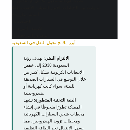
نظرة إلى المستقبل: تكامل أم تنافس؟
7.
الموازنة بين الخيارات: اختيار السيارة الأنسب لك
8.
أسئلة متكررة
9.
الخلاصة
10.
اكتشف المزيد
11.
المصادر المرجعية
12.
أبرز ملامح تحول النقل في السعودية
الالتزام البيئي:
تهدف رؤية
السعودية 2030 إلى خفض
الانبعاثات الكربونية بشكل كبير من
خلال التوسع في السيارات الصديقة
للبيئة، سواء كانت كهربائية أو
هيدروجينية.
البنية التحتية المتطورة:
تشهد
المملكة تطورًا ملحوظًا في إنشاء
محطات شحن السيارات الكهربائية
ومحطات تزويد الهيدروجين، مما
يسهل الانتقال نحو الطاقة النظيفة.