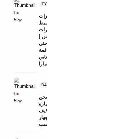
TYRE
4,
2026
كفرات
بالتقسيط
في كفرات
بلس |
تقسيط حتى
12 دفعة
عبر تابي
وتمارا
Jul
BATTERIES
27,
2026
أفضل أجهزة شحن
بطارية السيارة
المنزلية: كيف
تختار الجهاز
المناسب