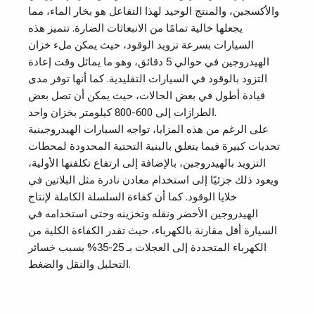
والأكسجين، والمنتج الوحيد لهذا التفاعل هو بخار الماء، مما
يجعلها خالية تمامًا من الانبعاثات الضارة. تتميز هذه
السيارات بسرعة تزويد الوقود، حيث يمكن ملء خزان
الهيدروجين في حوالي 5 دقائق، وهو ما يماثل وقت إعادة
التزود بالوقود في السيارات التقليدية. كما أنها توفر مدى
قيادة أطول في بعض الحالات، حيث يمكن أن تصل بعض
الطرازات إلى 600-800 كيلومتر بخزان واحد.
على الرغم من هذه المزايا، تواجه السيارات الهيدروجينية
تحديات كبيرة فيما يتعلق بالبنية التحتية المحدودة لمحطات
التزويد بالهيدروجين، بالإضافة إلى ارتفاع تكلفتها الأولية،
ويعود ذلك جزئيًا إلى استخدام معادن نادرة مثل البلاتين في
خلايا الوقود. كما أن كفاءة السلسلة الكاملة لإنتاج
الهيدروجين الأخضر ونقله وتخزينه وحتى استخدامه في
السيارة أقل مقارنة بالكهرباء، حيث تقدر الكفاءة الكلية من
الكهرباء المتجددة إلى العجلات بـ 25-35% بسبب خسائر
التحليل والنقل والضغط.