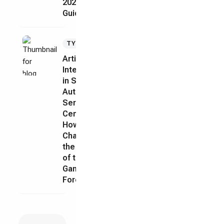
2026
Guide
Jul 10,
TYRE
2026
Artificial
Intelligence
in Saudi
Automotive
Service
Centers:
How It
Changed
the Rules
of the
Game
Forever