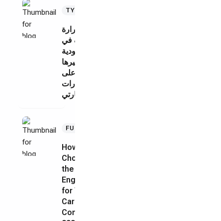
Jul
TYRE
20,
2026
حرارة
الصيف في
السعودية
وتأثيرها
على
إطارات
سيارتي
Jul
FUEL
10,
2026
How to
Choose
the Right
Engine Oil
for Your
Car: The
Complete