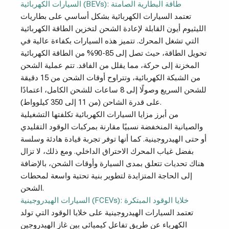
السيارات الكهربائية (BEVs): طاقة البطارية الصامتة
تعتمد السيارات الكهربائية بشكل أساسي على بطاريات
الليثيوم أيون القابلة لإعادة الشحن لتخزين الطاقة الكهربائية
التي تشغل المحرك. تتميز هذه السيارات بكفاءة عالية في
تحويل الطاقة، حيث تصل إلى 85-90% من الطاقة الكهربائية
المخزنة إلى حركة، مما يقلل من الفاقد. تتم عملية الشحن
من الشبكة الكهربائية، وتتراوح أوقات الشحن من 15 دقيقة
للشحن السريع وصولًا إلى 8 ساعات للشحن الكامل، اعتمادًا
على قدرة الشاحن (من 11 إلى 350 كيلوواط).
من أبرز مزايا السيارات الكهربائية تكلفتها التشغيلية
والصيانية المنخفضة نسبيًا مقارنة بمركبات الوقود التقليدي
أو حتى الهيدروجينية. كما أنها توفر تجربة قيادة هادئة وسلسة
بفضل غياب المحرك الاحتراق الداخلي. ومع ذلك، لا تزال
هناك تحديات تتعلق بمدى السيارة وأوقات الشحن، بالإضافة
إلى الحاجة المتزايدة لتطوير بنية تحتية واسعة لمحطات
الشحن.
السيارات الهيدروجينية (FCEVs): خلايا الوقود المبتكرة
تعتمد السيارات الهيدروجينية على خلايا الوقود التي تولد
الكهرباء عن طريق تفاعل كيميائي بين غاز الهيدروجين