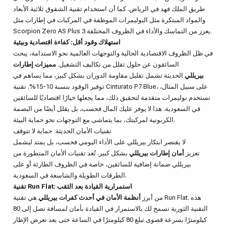
طريق الملك فهد في الرياض. كما أن استخدام تقنية الشقوق ثلاثية الأبعاد
والمواد المبتكرة مثل البوليمرات الموظفة في المركبات في إطارات مثل
Scorpion Zero AS Plus 3 يعزز من التماسك والأداء في الظروف المختلفة.
استهلاك وقود أقل: كفاءة اقتصادية وبيئية
في ظل الظروف الاقتصادية الحالية والتوجهات العالمية نحو الاستدامة، يبحث
السائقون عن حلول تقلل من تكاليف التشغيل.
مميزات إطارات
بيريللي
الحديثة تشمل تقليل مقاومة الدوران بشكل كبير، مما يساهم في
توفير الوقود بنسبة 10-15%. تقنية Cinturato P7 Blue، على سبيل المثال،
تستخدم بوليمرات متقدمة لتحقيق ذلك، مما يجعلها خيارًا اقتصاديًا للسائقين
في السعودية. هذا لا يوفر عليك المال فحسب، بل يقلل أيضًا من البصمة
الكربونية لمركبتك، بما يتماشى مع التوجهات نحو حماية البيئة.
تقنيات الأمان الحديثة: حماية لا تتوقف
لا يقتصر ابتكار بيريللي على الأداء اليومي فحسب، بل يمتد ليشمل
تعزيز
أمان إطارات بيريللي
بشكل كبير. تُعد تقنيات الأمان المتطورة من
بيريللي ضمانة إضافية للسائقين، خاصة في الظروف الطارئة أو على
الطرقات الطويلة والشاسعة في السعودية.
تقنية Run Flat: استمرارية القيادة بعد الثقب
من أبرز
أنظمة الأمان في أحدث كفرات بيريللي
هي تقنية Run Flat. هذه
التقنية الثورية تسمح لك بالاستمرار في القيادة بأمان لمسافة تصل إلى 80
كيلومترًا بسرعة قصوى تبلغ 80 كيلومترًا في الساعة حتى بعد تعرض الإطار