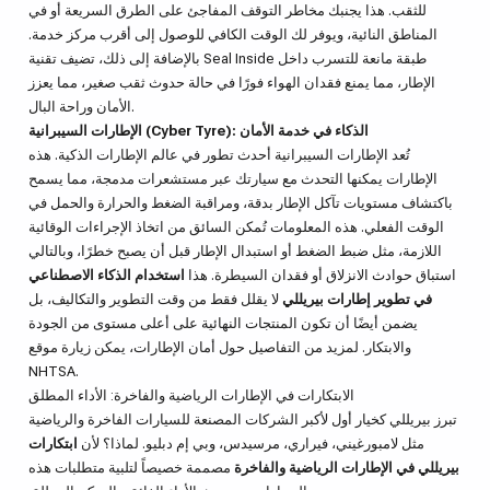
للثقب. هذا يجنبك مخاطر التوقف المفاجئ على الطرق السريعة أو في
المناطق النائية، ويوفر لك الوقت الكافي للوصول إلى أقرب مركز خدمة.
بالإضافة إلى ذلك، تضيف تقنية Seal Inside طبقة مانعة للتسرب داخل
الإطار، مما يمنع فقدان الهواء فورًا في حالة حدوث ثقب صغير، مما يعزز
الأمان وراحة البال.
الإطارات السيبرانية (Cyber Tyre): الذكاء في خدمة الأمان
تُعد الإطارات السيبرانية أحدث تطور في عالم الإطارات الذكية. هذه
الإطارات يمكنها التحدث مع سيارتك عبر مستشعرات مدمجة، مما يسمح
باكتشاف مستويات تآكل الإطار بدقة، ومراقبة الضغط والحرارة والحمل في
الوقت الفعلي. هذه المعلومات تُمكن السائق من اتخاذ الإجراءات الوقائية
اللازمة، مثل ضبط الضغط أو استبدال الإطار قبل أن يصبح خطرًا، وبالتالي
استباق حوادث الانزلاق أو فقدان السيطرة. هذا
استخدام الذكاء الاصطناعي
في تطوير إطارات بيريللي
لا يقلل فقط من وقت التطوير والتكاليف، بل
يضمن أيضًا أن تكون المنتجات النهائية على أعلى مستوى من الجودة
والابتكار. لمزيد من التفاصيل حول أمان الإطارات، يمكن زيارة موقع
NHTSA.
الابتكارات في الإطارات الرياضية والفاخرة: الأداء المطلق
تبرز بيريللي كخيار أول لأكبر الشركات المصنعة للسيارات الفاخرة والرياضية
مثل لامبورغيني، فيراري، مرسيدس، وبي إم دبليو. لماذا؟ لأن
ابتكارات
بيريللي في الإطارات الرياضية والفاخرة
مصممة خصيصاً لتلبية متطلبات هذه