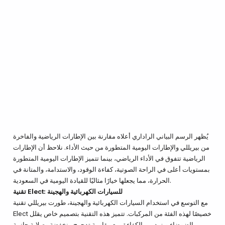
يُظهر الرسم البياني الراداري أعلاه مقارنة بين الإطارات الرياضية والفاخرة
من بيريللي والإطارات اليومية المتطورة من حيث الأداء. نلاحظ أن الإطارات
الرياضية تتفوق في الأداء الرياضي، بينما تتميز الإطارات اليومية المتطورة
بمستويات أعلى في الراحة الصوتية، كفاءة الوقود، والاستدامة، والمتانة في
الحرارة، مما يجعلها خيارًا مثاليًا للقيادة اليومية في السعودية.
تقنية Elect: للسيارات الكهربائية والهجينة
مع التوسع في استخدام السيارات الكهربائية والهجينة، طورت بيريللي تقنية
Elect خصيصًا لهذه الفئة من المركبات. تتميز هذه التقنية بتصميم خاص يقلل
من الضوضاء ويزيد من الكفاءة، مع مقاومة تدحرج منخفضة وصلابة جانبية