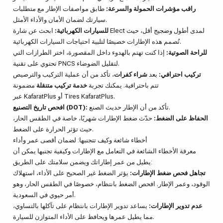
راقب مؤشرات الحمولة والسرعة:
طابق مواصفات الإطار مع متطلبات
سيارتك لضمان الأمان والأداء الأمثل.
للسيارات الكهربائية:
ابحث عن شارة Elect لمدى أطول وضجيج أقل، حيث
تُصمم هذه الإطارات خصيصًا لتلبية احتياجات السيارات الكهربائية.
للراحة الصوتية:
إذا كنت تهتم بالهدوء داخل المقصورة، اختر الطرازات التي
تحتوي على تقنية PNCS لتقليل الضوضاء.
تركيب احترافي:
بعد
شراء كفرات
، تأكد من أن عملية التركيب والترصيص
تتم باحترافية. يمكنك تجربة
خدمة تركيب متنقلة
مضمونة
أو Tires KafaratPlus.
KafaratPlus
عبر
تأكد من أن الإطار حديث الصنع.
افحص تاريخ التصنيع (DOT):
الحفاظ على الضغط:
حدّث ضغط الإطارات شهريًا، خاصة في الطقس الحار،
حيث تؤثر الحرارة على الضغط.
أخطاء شائعة وكيف تتجنبها: لضمان أقصى عمر وأداء
معرفة الأخطاء الشائعة في التعامل مع الإطارات وكيفية تجنبها يمكن أن
يطيل من عمر إطاراتك ويضمن سلامتك على الطريق:
تجاهل فحص ضغط الإطارات:
يؤثر الضغط غير الصحيح على الأداء، استهلاك
الوقود، وعمر الإطار. افحص الضغط بانتظام، خصوصًا في الطقس الحار، وهو
أمر حيوي في السعودية.
عدم تدوير الإطارات:
يساعد تدوير الإطارات بانتظام على تآكلها بالتساوي،
مما يطيل عمرها ويحافظ على الأداء المتوازن للسيارة.