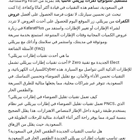
مستقبل تكنولوجيا كفرات بيريللي عالمياً
يعد بمزيد من الذكاء والاستدامة.
في السعودية، تساهم هذه التقنيات في قيادة أكثر أمانًا وكفاءة. إذا كنت
تبحث عن تحسين سيارتك، لا تفوّت فرصة الحصول على أفضل
عروض
الكفرات
من بيريللي. زر الموقع اليوم للحصول على أحدث العروض. لا تتردد
لشراء الإطارات أو تغيير الإطارات، واستفد من
KafaratPlus
في زيارة
عروض الكميات المجانية وفئات الإطارات المتنوعة. استمتع بخدمة سريعة
وموثوقة في مدينتك، واستثمر في سلامتك وأدائك مع بيريللي.
الأسئلة الشائعة (FAQ)
ما هي أحدث تقنيات إطارات بيريللي؟
أحدث تقنيات إطارات بيريللي تشمل P Zero الجديدة مع تقنية Elect
للسيارات الكهربائية، وCyber للإطارات الذكية التي تتواصل مع السيارة. هذه
التقنيات تحسن الأداء والأمان، مع تقليل الضوضاء وتحسين التماسك. في
السعودية، تتوفر عبر شراكات محلية، مما يجعلها مثالية للطرق السريعة
والطقس الحار.
كيف تعمل تقنيات تقليل الضوضاء في إطارات بيريللي؟
تعمل تقنيات تقليل الضوضاء في إطارات بيريللي عبر نظام PNCS، الذي
يستخدم طبقة رغوية داخل الإطار لامتصاص الاهتزازات. هذا يقلل الضجيج
بنسبة كبيرة، مما يوفر راحة أكبر أثناء القيادة. مثالية للرحلات الطويلة في
السعودية، حيث يقلل من الإرهاق.
هل تناسب التقنيات الجديدة الطقس الحار في السعودية؟
نعم، تناسب تقنيات إطارات بيريللي الجديدة الطقس الحار في السعودية