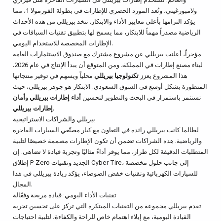
ولامبورغيني، وتُعد المورد الحصري للإطارات في بطولة الفورمولا 1، مما
يؤكد التزامها بأعلى معايير الأداء والابتكار. تتخذ بيريللي من هذه الأحداث
الرياضية مصدراً مهماً للابتكار، مما يسمح لها بتطبيق تقنيات السباقات في
الإطارات المخصصة للاستخدام اليومي.
مؤخراً، أعلنت بيريللي عن مشروع مشترك مع صندوق الاستثمارات العامة
لبناء مصنع إطارات في المملكة، ومن المتوقع أن يبدأ الإنتاج في عام 2026.
هذا المشروع يعزز
تكنولوجيا بيريللي
محلياً ويسهم في توفير منتجاتها
المتطورة بشكل أوسع في السوق السعودي. الابتكار هو جوهر بيريللي، حيث
تستثمر باستمرار في البحث والتطوير لتحسين
أداء إطارات بيريللي
و
أمان
.
إطارات بيريللي
بيريللي والشراكات الاستراتيجية
لطالما كانت بيريللي رائدة في التعاون مع كبار مصنّعي السيارات الفاخرة
والرياضية. هذه الشراكات تضمن أن تكون الإطارات مصممة خصيصًا لتلبية
المتطلبات الدقيقة لكل طراز، مما يوفر أداءً مثاليًا وتجربة قيادة لا تضاهى. إن
إطلاق P Zero الجديد وتقنيات Cyber Tire، إلى جانب حلول مخصصة
للسيارات الكهربائية وتقنيات خفض الضوضاء، يؤكد ريادة بيريللي في هذا
المجال.
تقنيات الأداء اليومي: قيادة مريحة وفعّالة
تقدم بيريللي مجموعة من التقنيات المبتكرة التي تركز على تحسين تجربة
القيادة اليومية، مع إيلاء اهتمام خاص للراحة والكفاءة، لتلبية احتياجات