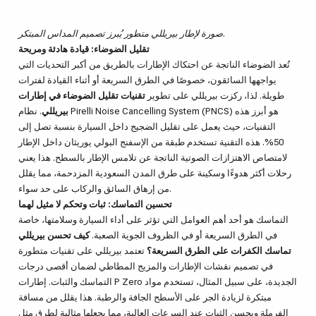
صورة لإطار بيريللي متطور يُبرز تصميم المداس المبتكر.
تقليل الضوضاء: قيادة هادئة ومريحة
تُعد الضوضاء الناتجة عن احتكاك الإطارات بالطريق من أكبر التحديات التي
يواجهها السائقون، خصوصًا في الطرق السريعة أو أثناء القيادة لفترات
طويلة. لذا، ركزت بيريللي على تطوير
تقنيات تقليل الضوضاء في إطارات
بيريللي
. نظام Pirelli Noise Cancelling System (PNCS) هو أبرز هذه
التقنيات، حيث يعمل على تقليل الضجيج داخل السيارة بنسبة تصل إلى
50%. هذه التقنية تستخدم طبقة من الإسفنج البولي يوريثان داخل الإطار
لامتصاص الاهتزازات الصوتية الناتجة عن تلامس الإطار بالسطح. هذا يعني
رحلات أكثر هدوءًا وسكينة على طرق المدن السعودية المزدحمة، مما يقلل
من إرهاق السائق والركاب على حد سواء.
تحسين التماسك: ثبات وتحكم لا مثيل لهما
التماسك هو أحد أهم العوامل التي تؤثر على أداء السيارة وسلامتها، خاصة
في الطرق السريعة أو في الظروف الجوية الصعبة.
كيف تحسن بيريللي
تماسك الكفرات على الطرق السريعة؟
تعتمد بيريللي على تقنيات متطورة
في تصميم نقشات الإطارات والمزيج المطاطي لضمان أقصى درجات
التماسك والثبات. إطارات P Zero الجديدة، على سبيل المثال، تستخدم مواد
مبتكرة لزيادة الجر على الأسطح الجافة والرطبة. هذا يقلل من مسافة
الفرملة ويحسن الثبات عند السرعات العالية، مما يجعلها مثالية لطرق مثل