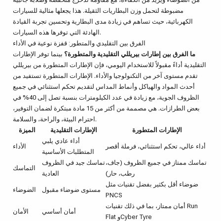
مضبوطة لتحمل وزن البطاريات الثقيلة. هذا يجعلها مثالية للسيارات
الكهربائية، حيث تساهم في زيادة مدى البطارية وتحسين تجربة القيادة
الهادئة التي توفرها هذه السيارات.
الفرق بين التقليدي والمتطور: قفزة نوعية في الأداء
ما الفرق بين إطارات بيريللي التقليدية والمتطورة؟
بينما توفر الإطارات
التقليدية أداءً مقبولاً للاستخدام اليومي، فإن الإطارات المتطورة من بيريللي
تقدم مستوى آخر من التكنولوجيا والأداء. الإطارات المتطورة تستفيد من
أحدث المواد والهياكل وأنماط المداس لتقديم تحكم استثنائي في جميع
الظروف الجوية، مع زيادة في عدد الكيلومترات بنسبة تصل إلى 40% في
بعض الطرازات. هي مصممة من أكثر من 15 مادة مبتكرة لضمان التوفير،
احترام البيئة، والراحة، والسلامة.
الإطارات المتطورة
الإطارات التقليدية
الميزة
أداء عادي يلبي
أداء عالي، تحكم استثنائي، فرملة أقصر
الأداء
المتطلبات الأساسية
تماسك ممتاز في جميع الظروف (جاف،
تماسك جيد في الظروف
التماسك
رطب، حار)
العادية
ضوضاء أقل بكثير بفضل تقنيات مثل
مستوى ضوضاء مقبول
الضوضاء
PNCS
أمان ممتاز، بما في ذلك تقنيات Run
أمان أساسي
الأمان
Flat وCyber Tyre