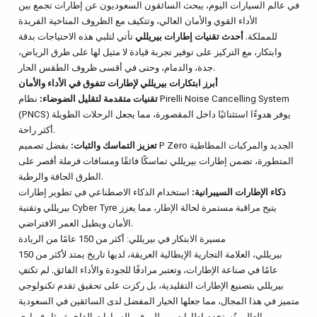
في عالم السيارات اليوم، يبحث السائقون السعوديون عن إطارات تجمع بين
الأداء القوي والأمان العالي، وتتكيف مع الظروف المناخية الفريدة
للمملكة.
أحدث تقنيات إطارات بيريللي
تأتي لتلبي هذه الاحتياجات بدقة
وابتكار، مع التركيز على توفير تجربة قيادة لا مثيل لها على طرق الرياض،
جدة، والدمام، وحتى في أقسى ظروف الطقس الحار.
أبرز ابتكارات بيريللي لإطارات تتفوق في الأداء والأمان
تقنيات متقدمة لتقليل الضوضاء:
نظام Pirelli Noise Cancelling System
(PNCS) يوفر هدوءًا استثنائيًا داخل المقصورة، مما يجعل الرحلات الطويلة
أكثر راحة.
تعزيز التماسك والثبات:
بفضل تصميم P Zero الجديد والمركبات المطاطية
المتطورة، تضمن إطارات بيريللي تماسكًا فائقًا ومسافات فرملة أقصر على
الطرق الجافة والرطبة.
ذكاء الإطارات السيبرانية:
استخدام الذكاء الاصطناعي في تطوير إطارات
بيريللي وتقنية Cyber Tyre يتيح مراقبة مستمرة لحالة الإطار، مما يعزز
الأمان ويطيل العمر الافتراضي.
مسيرة الابتكار في بيريللي: أكثر من 150 عامًا من الريادة
بيريللي، العلامة التجارية الإيطالية العريقة، لديها تاريخ يمتد لأكثر من 150
عامًا في صناعة الإطارات، وتعتبر مرادفًا للجودة والأداء الفائق. لم تكتفِ
بيريللي بتصنيع الإطارات التقليدية، بل ركزت على تحقيق تقدم تكنولوجي
متميز في هذا المجال، مما جعلها الخيار المفضل لدى السائقين في السعودية
والعالم. تُستخدم إطارات بيريللي في السيارات الفاخرة مثل فيراري