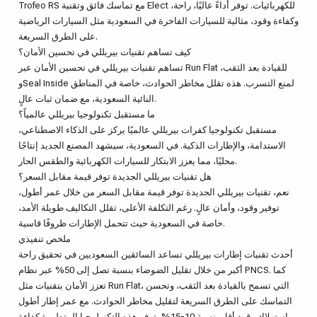
Trofeo RS مع تماسك فائق وتقنية Elect للكهربائيات. توفر أداءً عاليًا، راحة،
وكفاءة وقود، مثالية للسيارات الفاخرة في السعودية مثل السيارات الرياضية
على الطرق السريعة.
كيف تساهم تقنيات بيريللي في تحسين الأمان؟
تساهم تقنيات بيريللي في تحسين الأمان عبر Run Flat للقيادة بعد الثقب،
وSeal Inside لمنع التسرب. هذه تقلل مخاطر الحوادث، خاصة في المناطق
النائية السعودية، مع ضمان ثبات عالٍ.
ما مستقبل تكنولوجيا بيريللي عالمياً؟
مستقبل تكنولوجيا كفرات بيريللي عالميًا يركز على الذكاء الاصطناعي،
الاستدامة، والإطارات الذكية. في السعودية، سيشهد المصنع الجديد إنتاجًا
محليًا، مما يعزز الابتكار للسيارات الكهربائية والطقس الحار.
هل تقنيات بيريللي الجديدة توفر قيمة مقابل السعر؟
نعم، تقنيات بيريللي الجديدة توفر قيمة مقابل السعر من خلال عمر أطول،
توفير وقود، وأمان عالٍ. رغم التكلفة الأعلى، تقلل التكاليف طويلة الأمد،
خاصة في السعودية حيث تتحمل الإطارات ظروفًا قاسية.
ملخص تنفيذي
أحدث تقنيات إطارات بيريللي تساعد السائقين السعوديين في تحقيق راحة
أكبر من خلال تقليل الضوضاء بنسبة تصل إلى 50% عبر نظام PNCS. كما
تعزز الأمان بتقنيات مثل Run Flat، التي تسمح بالقيادة بعد الثقب، وتحسن
التماسك على الطرق السريعة لتقليل مخاطر الحوادث. مع عمر إطار أطول
واستهلاك وقود أقل بنسبة 10-15%، توفر هذه التكنولوجيا المتطورة كفاءة