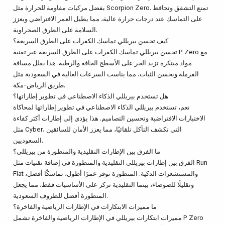
بفضل مركبات مقاومة للحرارة مثل Scorpion Zero. تمنع التشقق وتحافظ
على التماسك عند درجات حرارة عالية، مما يطيل العمر الافتراضي ويعزز
السلامة على الطرق الصحراوية.
كيف تحسن بيريللي تماسك الكفرات على الطرق السريعة؟
تحسن بيريللي تماسك الكفرات على الطرق السريعة عبر تقنية P Zero مع
مواد مبتكرة تزيد الجر على الأسطح الجافة والرطبة. هذا يقلل مسافة
الفرملة ويحسن الثبات، مما يناسب السرعات العالية في السعودية مثل
طريق الرياض-مكة.
هل تستخدم بيريللي الذكاء الاصطناعي في تطوير إطاراتها؟
نعم، تستخدم بيريللي الذكاء الاصطناعي في تطوير إطاراتها لمحاكاة
الاختبارات الافتراضية وتحسين التصاميم. هذا يؤدي إلى إطارات أكثر كفاءة
مثل Cyber، التي تكشف التآكل تلقائيًا، مما يعزز الأمان للسائقين
السعوديين.
ما الفرق بين الإطارات التقليدية والمتطورة من بيريللي؟
الفرق بين إطارات بيريللي التقليدية والمتطورة في إضافة تقنيات مثل Run
Flat والمستشعرات الذكية. المتطورة توفر عمرًا أطول، تماسكًا أفضل،
وتقليلًا للضوضاء، بينما التقليدية تركز على الأساسيات فقط، مما يجعل
المتطورة أفضل للظروف السعودية.
ما مميزات الابتكارات في الإطارات الرياضية والفاخرة؟
مميزات ابتكارات بيريللي في الإطارات الرياضية والفاخرة تشمل P Zero