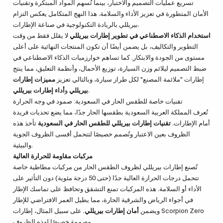
تسريع عمليات التصميم والاختبار، بينما تُسهم المواد المبتكرة وتقنيات
الأمان المتطورة في تعزيز الأداء والسلامة. هذا النهج المتكامل يعكس التزام
بيريللي بالريادة التكنولوجية في صناعة الإطارات.
استخدام الذكاء الاصطناعي في تطوير إطارات بيريللي
لا يقلل فقط من وقت
التطوير والتكاليف، بل يضمن أيضًا أن تكون المنتجات النهائية على أعلى
مستوى من الجودة والابتكار. كما تساهم خوارزميات الذكاء الاصطناعي في
ضبط التصميم ليلائم وزن السيارة، توزيع الأحمال، وأنظمة التعليق، مما ينتج
إطارات "ملائمة المصنع" لكل طراز سيارة، وبالتالي تعزيز
مميزات إطارات
.
بيريللي
و
أداء إطارات بيريللي
تقنيات خاصة للطقس الحار في السعودية: صمود في وجه الحرارة
تُعرف المملكة العربية السعودية بطقسها الحار جدًا، مما يضع تحديات فريدة
أمام الإطارات.
تقنيات إطارات بيريللي للطقس الحار في السعودية
تأخذ هذه
الظروف بعين الاعتبار وتُصمم خصيصًا لتتحمل أقسى الظروف الجوية
والبيئية.
مركبات مقاومة للحرارة العالية
تُصنع إطارات بيريللي لظروف الطقس الحار من مركبات مطاطية خاصة
تتحمل درجات الحرارة العالية جدًا (حتى 50 درجة مئوية) دون التأثير على
الأداء أو السلامة. هذه المركبات تمنع التشقق وتحافظ على تماسك الإطار
في أجواء الرياض والشرقية الحارة، مما يطيل العمر الافتراضي للإطار
ويضمن
أمان إطارات بيريللي
. على سبيل المثال، إطارات Scorpion Zero
مصممة خصيصًا لهذه الظروف.