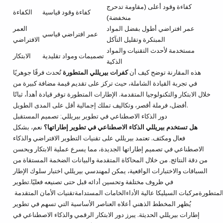
كفاءة وقود أعلى (مقاومة تدحرج
كفاءة وقود قياسية
الكفاءة
منخفضة)
عمر افتراضي أطول بفضل المواد
العمر
عمر افتراضي قياسي
المبتكرة وتقليل التآكل
الافتراضي
مستخدمة لأحدث التقنيات والمواد
تصميمات ومواد تقليدية
الابتكار
الذكية
هذه المقارنة توضح كيف أن
كفرات بيريللي المتطورة
تُحدث فرقًا جوهريًا
في تجربة القيادة الشاملة، حيث تركز على تقديم قيمة مضافة كبيرة من
خلال الابتكار والتكنولوجيا المتقدمة. الإطارات المتطورة توفر قيادة أهدأ، ثباتًا
أفضل، فرملة أقصر، وتكاليف تملك إجمالية أقل على المدى الطويل.
دور الذكاء الاصطناعي في تطوير
بيريللي
: تصميم المستقبل
هل تستخدم بيريللي الذكاء الاصطناعي في تطوير إطاراتها؟
نعم، بشكل
فعال ومكثف. تعتمد بيريللي على تقنيات التطوير الافتراضي والذكاء
الاصطناعي في تصميم إطاراتها الجديدة، مما يسرع عملية الابتكار ويحسن
من دقة النتائج. من خلال المحاكاة المتقدمة والبيانات الضخمة المستقاة من
السباقات والاختبارات الواقعية، يمكن لمهندسي بيريللي اختبار سلوك الإطار
في ظروف مختلفة وتحسين أدائه قبل حتى تصنيعه فعليًا.تطوير
يُظهر المخطط الذهني أعلاه العناصر الأساسية التي تسهم في تطوير
إطارات بيريللي الحديثة. يبرز دور الابتكار الرقمي والذكاء الاصطناعي في