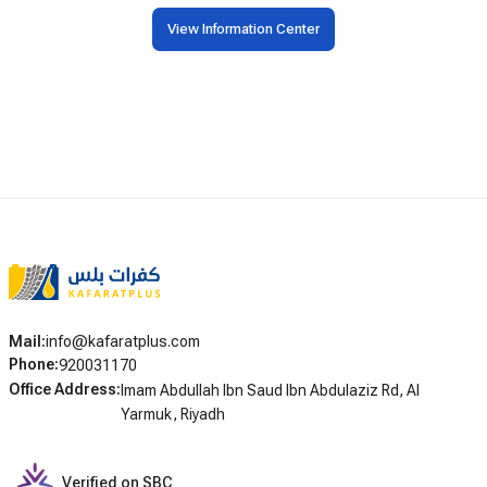
على أداء البطاريات وعمرها
خيارات التقسيط المختلفة، ويوضح الشروط
 كنت تواجه مشكلة في بدء
View Information Center
والخطوات العملية لكل من يبحث عن كفرات
تفريغ البطارية، أو ترغب
بالتقسيط في الرياض وجدة وبقية مدن المملكة.
سيارتك خلال فترات التوقف
جهاز الشحن المناسب يُحدث
 أداء سيارتك وتكلفة الصيانة
الإجمالية.
Mail
:
info@kafaratplus.com
Phone
:
920031170
Office Address
:
Imam Abdullah Ibn Saud Ibn Abdulaziz Rd, Al
Yarmuk, Riyadh
Verified on SBC