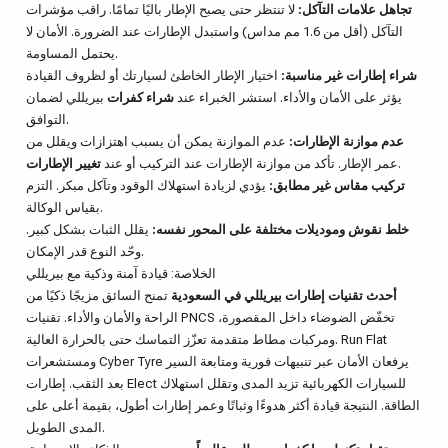
تجاهل علامات التآكل:
لا تنتظر حتى يصبح الإطار باليًا تمامًا. راقب مؤشرات
التآكل (أقل من 1.6 مم مداس) واستبدل الإطارات عند الضرورة. الأمان لا
يحتمل المساومة.
شراء إطارات غير مناسبة:
اختيار الإطار الخاطئ لسيارتك أو لظروف القيادة
يؤثر على الأمان والأداء. استشر الخبراء عند
شراء كفرات
بيريللي لضمان
التوافق.
عدم موازنة الإطارات:
عدم الموازنة يمكن أن يسبب اهتزازات ويقلل من
.
عمر الإطار. تأكد من موازنة الإطارات عند التركيب أو عند
تغيير الإطارات
تركيب مقاس غير مطابق:
يؤدي لزيادة استهلاك الوقود وتآكل مبكر. التزم
بقياس الوكالة.
خلط نقوش وموديلات مختلفة على المحور نفسه:
يقلل الثبات بشكل كبير.
وحّد النوع قدر الإمكان.
الخلاصة: قيادة آمنة وذكية مع بيريللي
أحدث تقنيات إطارات بيريللي في السعودية
تمنح السائق مزيجًا ذكيًا من
الراحة والأمان والأداء. تقنيات PNCS تخفّض الضوضاء داخل المقصورة،
ومركبات مطاط متقدمة تعزّز التماسك حتى بالحرارة العالية. Run Flat
ومستشعرات Cyber Tyre يرفعان الأمان عبر تنبيهات فورية ومتابعة السير
بعد الثقب. إطارات Elect للسيارات الكهربائية تزيد المدى وتقلل استهلاك
الطاقة. النتيجة قيادة أكثر هدوءًا وثباتًا وعمر إطارات أطول، بقيمة أعلى على
المدى الطويل.