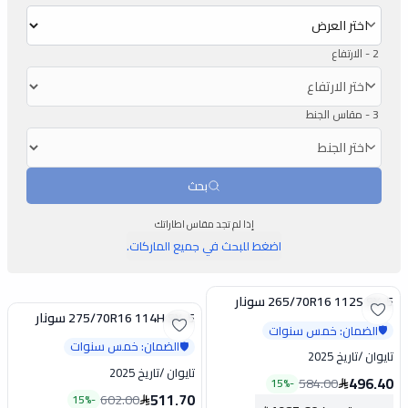
2 -
الارتفاع
3 -
مقاس الجنط
بحث
إذا لم تجد مقاس اطاراتك
اضغط للبحث في جميع الماركات.
265/70R16 112S SX-5 سونار
تخفيض
275/70R16 114H SX-5 سونار
تخفيض
الضمان: خمس سنوات
🛡️
الضمان: خمس سنوات
🛡️
تايوان
/
تاريخ 2025
تايوان
/
تاريخ 2025
496.40
584.00
15
%
-
511.70
602.00
15
%
-