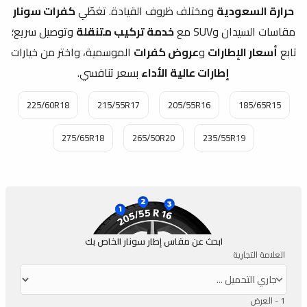
حرارة السعودية
ومختلف ظروف القيادة. تغطّي
كفرات سونار
مقاسات السيدان وSUV مع
خدمة تركيب متنقلة
وتوصيل سريع؛
تابع
أسعار الإطارات
و
عروض كفرات
الموسمية، واختر من خيارات
إطارات عالية الأداء
بسعر تنافسي.
225/60R18
215/55R17
205/55R16
185/65R15
275/65R18
265/50R20
235/55R19
ابحث عن مقاس إطار سونار الخاص بك
العلامة التجارية
1 -
العرض