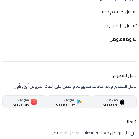
تسجيل كمقدم خدمة
تسجيل مزود جديد
شروط المزودين
حمّل التطبيق
حمّل التطبيق وتابع طلباتك بسهولة، واحصل على أحدث العروض أول بأول
حمّل من
متاح على
متاح على
AppGallery
Google Play
App Store
تابعنا
ابقَ على تواصل معنا عبر منصات التواصل الاجتماعي