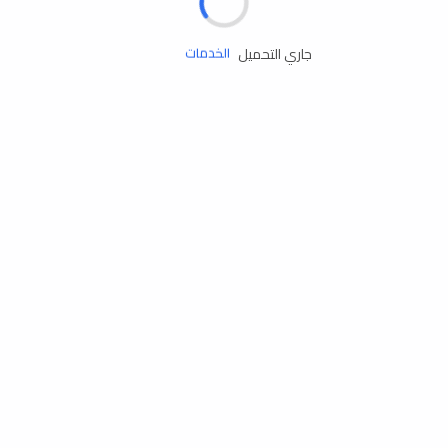
زيوت المحرك
جاري التحميل
الخدمات
إكسسوارات
مستلزمات التخييم