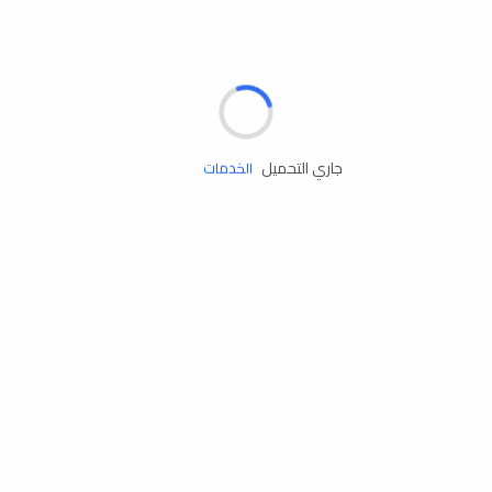
مساعدة الطريق
جاري التحميل
الإطارات
البطاريات
زيوت المحرك
الخدمات
إكسسوارات
مستلزمات التخييم