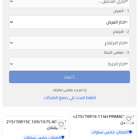
1 -
العرض
2 -
الارتفاع
3 -
مقاس الجنط
بحث
إذا لم تجد مقاس اطاراتك
اضغط للبحث في جميع الماركات.
275/70R16 114H PRIMACY SUV+
تخفيض
215/70R15C 109/107S AGILIS 3
ميشلان
تخفيض
RC ميشلان
الضمان: خمس سنوات
🛡️
الضمان: خمس سنوات
🛡️