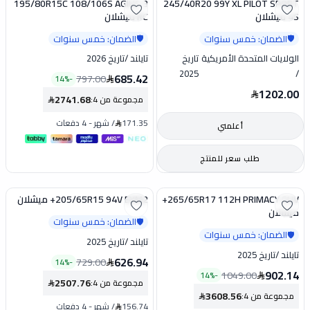
195/80R15C 108/106S AGILIS 3
245/40R20 99Y XL PILOT SPORT
تخفيض
4S ميشلان
RC ميشلان
الضمان: خمس سنوات
الضمان: خمس سنوات
🛡️
🛡️
الولايات المتحدة الأمريكية
تاريخ
تايلند
/
تاريخ 2026
2025
/
685.42
797.00
14
%
-
1202.00
2741.68
مجموعة من 4
:
171.35
/
شهر
-
4 دفعات
أعلمني
طلب سعر للمنتج
265/65R17 112H PRIMACY SUV+
205/65R15 94V EXM2+ ميشلان
تخفيض
تخفيض
ميشلان
الضمان: خمس سنوات
🛡️
الضمان: خمس سنوات
🛡️
تايلند
/
تاريخ 2025
تايلند
/
تاريخ 2025
626.94
729.00
14
%
-
902.14
1049.00
14
%
-
2507.76
مجموعة من 4
:
3608.56
مجموعة من 4
:
156.74
/
شهر
-
4 دفعات