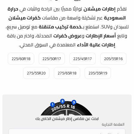
تقدّم
إطارات ميشلان
توازنًا مميزًا بين الراحة والثبات في
حرارة
السعودية
عبر تشكيلة واسعة من مقاسات
كفرات ميشلان
للسيدان وSUV. استمتع بـ
خدمة تركيب متنقلة
مع توصيل سريع،
وتابع
أسعار الإطارات
و
عروض كفرات
المحدثة، واختر من باقة
إطارات عالية الأداء
المعتمدة في السوق المحلي.
225/60R18
225/50R17
225/45R17
205/55R16
275/55R20
275/65R18
235/55R19
ابحث عن مقاس إطار ميشلان الخاص بك
العلامة التجارية