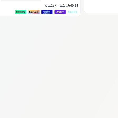
69.51
/
شهر
-
4 دفعات