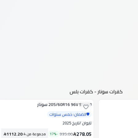
كفرات سونار - كفرات بلس
205/60R16 96V SX608 سونار
تخفيض
الضمان: خمس سنوات
🛡️
تايوان
/
تاريخ 2025
278.05
1112.20
335.00
-
%
17
مجموعة من 4
: