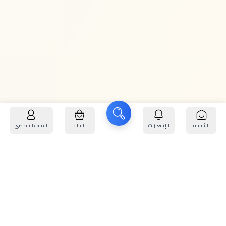
الرئيسية
الإشعارات
السلة
الملف الشخصي
بريد
:
info@kafaratplus.com
هاتف
:
920031170