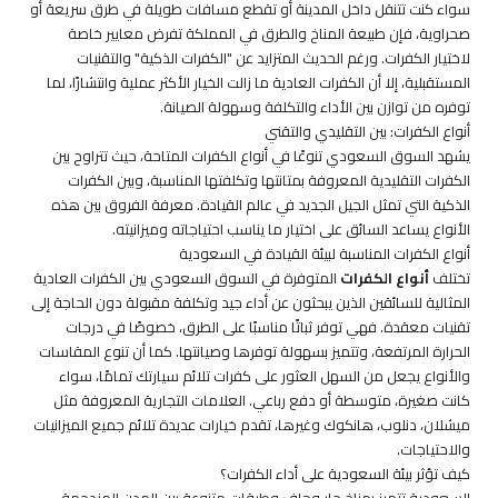
سواء كنت تتنقل داخل المدينة أو تقطع مسافات طويلة في طرق سريعة أو
صحراوية، فإن
طبيعة المناخ والطرق
في المملكة تفرض معايير خاصة
لاختيار الكفرات. ورغم الحديث المتزايد عن "الكفرات الذكية" والتقنيات
المستقبلية، إلا أن الكفرات العادية ما زالت الخيار الأكثر عملية وانتشارًا، لما
توفره من توازن بين الأداء والتكلفة وسهولة الصيانة.
أنواع الكفرات: بين التقليدي والتقني
يشهد السوق السعودي تنوعًا في أنواع الكفرات المتاحة، حيث تتراوح بين
الكفرات التقليدية المعروفة بمتانتها وتكلفتها المناسبة، وبين الكفرات
الذكية التي تمثل الجيل الجديد في عالم القيادة. معرفة الفروق بين هذه
الأنواع يساعد السائق على اختيار ما يناسب احتياجاته وميزانيته.
أنواع الكفرات المناسبة لبيئة القيادة في السعودية
تختلف
أنواع الكفرات
المتوفرة في السوق السعودي بين الكفرات العادية
المثالية للسائقين الذين يبحثون عن أداء جيد وتكلفة مقبولة دون الحاجة إلى
تقنيات معقدة. فهي توفر ثباتًا مناسبًا على الطرق، خصوصًا في درجات
الحرارة المرتفعة، وتتميز بسهولة توفرها وصيانتها. كما أن تنوع المقاسات
والأنواع يجعل من السهل العثور على كفرات تلائم سيارتك تمامًا، سواء
كانت صغيرة، متوسطة أو دفع رباعي. العلامات التجارية المعروفة مثل
ميشلان
،
دنلوب
،
هانكوك
وغيرها، تقدم خيارات عديدة تلائم جميع الميزانيات
والاحتياجات.
كيف تؤثر بيئة السعودية على أداء الكفرات؟
السعودية تتميز بمناخ حار وجاف وطرقات متنوعة بين المدن المزدحمة،