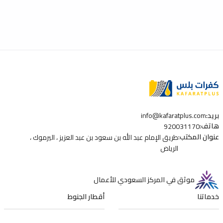
جهاز الشحن المناسب يُحدث فرق
سيارتك وتكلفة الصيانة الإجما
بريد
:
info@kafaratplus.com
هاتف
:
920031170
عنوان المكتب
:
طريق الإمام عبد الله بن سعود بن عبد العزيز ، اليرموك ،
الرياض
موثق في المركز السعودي للأعمال
خدماتنا
أقطار الجنوط