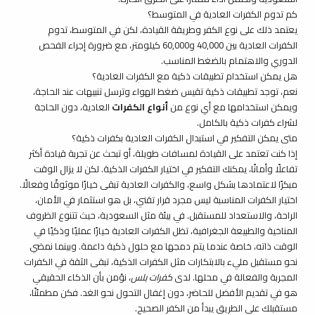
كم تدوم الكفرات العادية في المتوسط؟
يعتمد ذلك على نوع الكفر وطريقة القيادة، لكن في المتوسط، تدوم
الكفرات العادية بين 40,000 و60,000 كيلومتر، مع ضرورة إجراء الفحص
الدوري والاهتمام بالضغط المناسب.
هل يمكن استخدام تطبيقات ذكية مع الكفرات العادية؟
نعم، توجد تطبيقات ذكية تقيس ضغط الهواء وترسل تنبيهات عند الحاجة،
ويمكن استخدامها مع أي نوع من
أنواع الكفرات
العادية، دون الحاجة
لشراء كفرات ذكية بالكامل.
متى يمكن التفكير في استبدال الكفرات العادية بكفرات ذكية؟
إذا كنت تعتمد على القيادة لمسافات طويلة، أو تبحث عن تجربة قيادة أكثر
تفاعلًا وأمانًا، يمكنك التفكير في اختيار الكفرات الذكية. لكن لا يزال الوقت
مبكرًا لاعتمادها بشكل واسع، والكفرات العادية تبقى خيارًا موثوقًا وفعالًا.
اختيار الكفرات المناسبة ليس مجرد قرار تقني، بل هو استثمار في الأمان،
الراحة، والاستعداد للمستقبل. في بيئة مثل السعودية، حيث تتنوع الظروف
المناخية والطبيعة الجغرافية، تظل الكفرات العادية خيارًا عمليًا وذكيًا في
الوقت ذاته، خاصة عندما يتم دمجها مع حلول ذكية داعمة. وبينما نمضي
نحو مستقبل مليء بالابتكارات مثل الكفرات الذكية، تبقى الثقة في الكفرات
المجربة والفعالة في محلها. لدى
كفرات بلس
، نؤمن بأن الذكاء الحقيقي
هو في تقديم الأفضل للحاضر، دون إغفال التحول نحو الغد. فكن مطمئنًا،
مستقبلك على الطريق يبدأ من الكفر الصحيح.