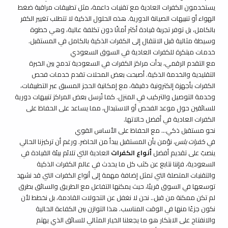
يستخدمون الكفرات العادية مع تقنيات داعمة، مثل تطبيقات مراقبة ضغط
الهواء أو تنبيهات الصيانة الدورية. هذه الحلول الذكية لا تتطلب تغيير الكفر
بالكامل، بل توفر تجربة قيادة أكثر أمانًا دون تكلفة عالية، وهي خطوة
وسيطة مثالية قبل الانتقال إلى الكفرات الذكية بالكامل في المستقبل.
خدمات مبتكرة للكفرات العادية في السوق السعودي
مع التقدم الرقمي، بدأت مراكز الكفرات في السعودية تدمج بين الخبرة
التقليدية والخدمة الذكية. أصبحت بعض المحلات تقدم خدمات فحص
الكفرات بأجهزة إلكترونية دقيقة، مع إمكانية الحجز المسبق عبر التطبيقات،
و
خدمة التوصيل والتركيب في المنزل
. كما تُرسل بعض المراكز تنبيهات دورية
للسائقين حول موعد الفحص أو الاستبدال، مما يساعد على الحفاظ على
الكفرات العادية في أفضل حالاتها.
نحو مستقبل ذكي… مع الحفاظ على الأساس القوي
في
كفرات بلس
، نؤمن بأن المستقبل يبدأ من الحاضر. ورغم أن تركيزنا الحالي
ينصبّ على تقديم أفضل
أنواع الكفرات
العادية التي تلائم بيئة القيادة في
السعودية، فإننا نتابع عن كثب كل ما يحدث في عالم الكفرات الذكية
والتقنيات المتصلة التي تمثل إضافة مهمة إلى أنواع الكفرات التي قد نشهد
توسعها في السوق قريبًا، حيث يمكنها التفاعل مع الطريق والسائق بطرق
لم تكن ممكنة من قبل.. نحن لا نغفل عن التحولات القادمة، بل نخطط لأن
نكون جزءًا منها في الوقت المناسب. هذا التوازن بين الكفاءة الحالية
والانفتاح على الابتكار هو ما يجعلنا الخيار المثالي للسائق الذي يهتم