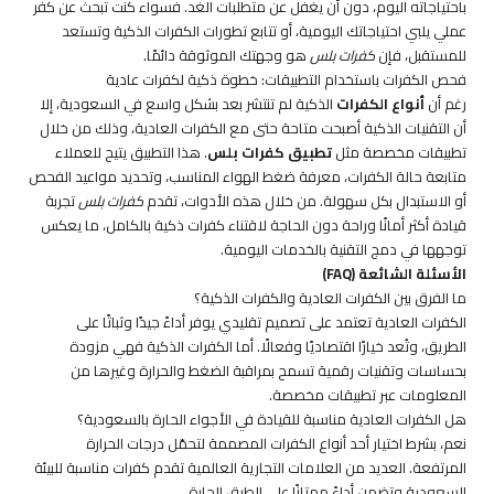
باحتياجاته اليوم، دون أن يغفل عن متطلبات الغد. فسواء كنت تبحث عن كفر
عملي يلبي احتياجاتك اليومية، أو تتابع تطورات الكفرات الذكية وتستعد
للمستقبل، فإن
كفرات بلس
هو وجهتك الموثوقة دائمًا.
فحص الكفرات باستخدام التطبيقات: خطوة ذكية لكفرات عادية
رغم أن
أنواع الكفرات
الذكية لم تنتشر بعد بشكل واسع في السعودية، إلا
أن التقنيات الذكية أصبحت متاحة حتى مع الكفرات العادية، وذلك من خلال
تطبيقات مخصصة مثل
تطبيق كفرات بلس
. هذا التطبيق يتيح للعملاء
متابعة حالة الكفرات، معرفة ضغط الهواء المناسب، وتحديد مواعيد الفحص
أو الاستبدال بكل سهولة. من خلال هذه الأدوات، تقدم
كفرات بلس
تجربة
قيادة أكثر أمانًا وراحة دون الحاجة لاقتناء كفرات ذكية بالكامل، ما يعكس
توجهها في دمج التقنية بالخدمات اليومية.
الأسئلة الشائعة (FAQ)
ما الفرق بين الكفرات العادية والكفرات الذكية؟
الكفرات العادية تعتمد على تصميم تقليدي يوفر أداءً جيدًا وثباتًا على
الطريق، وتُعد خيارًا اقتصاديًا وفعالًا. أما الكفرات الذكية فهي مزودة
بحساسات وتقنيات رقمية تسمح بمراقبة الضغط والحرارة وغيرها من
المعلومات عبر تطبيقات مخصصة.
هل الكفرات العادية مناسبة للقيادة في الأجواء الحارة بالسعودية؟
نعم، بشرط اختيار أحد أنواع الكفرات المصممة لتحمّل درجات الحرارة
المرتفعة. العديد من العلامات التجارية العالمية تقدم كفرات مناسبة للبيئة
السعودية وتضمن أداءً ممتازًا على الطرق الحارة.