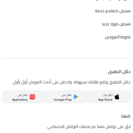
تسجيل كمقدم خدمة
تسجيل مزود جديد
شروط المزودين
حمّل التطبيق
حمّل التطبيق وتابع طلباتك بسهولة، واحصل على أحدث العروض أول بأول
حمّل من
متاح على
متاح على
AppGallery
Google Play
App Store
تابعنا
ابقَ على تواصل معنا عبر منصات التواصل الاجتماعي