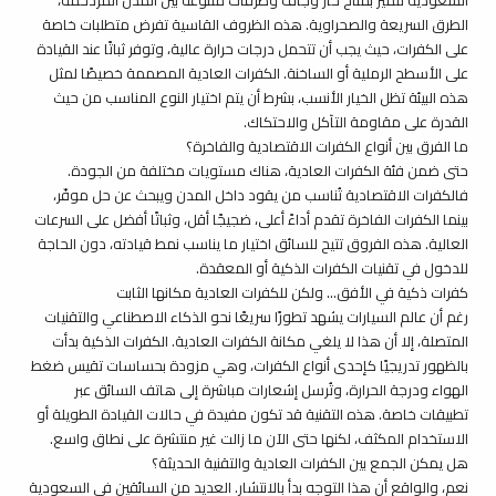
الطرق السريعة والصحراوية. هذه الظروف القاسية تفرض متطلبات خاصة
على
الكفرات
، حيث يجب أن تتحمل درجات حرارة عالية، وتوفر ثباتًا عند القيادة
على الأسطح الرملية أو الساخنة. الكفرات العادية المصممة خصيصًا لمثل
هذه البيئة تظل الخيار الأنسب، بشرط أن يتم اختيار النوع المناسب من حيث
القدرة على مقاومة التآكل والاحتكاك.
ما الفرق بين أنواع الكفرات الاقتصادية والفاخرة؟
حتى ضمن فئة الكفرات العادية، هناك مستويات مختلفة من الجودة.
ف
الكفرات الاقتصادية
تُناسب من يقود داخل المدن ويبحث عن حل موفّر،
بينما
الكفرات الفاخرة
تقدم أداءً أعلى، ضجيجًا أقل، وثباتًا أفضل على السرعات
العالية. هذه الفروق تتيح للسائق اختيار ما يناسب نمط قيادته، دون الحاجة
للدخول في تقنيات الكفرات الذكية أو المعقدة.
كفرات ذكية في الأفق… ولكن للكفرات العادية مكانها الثابت
رغم أن عالم السيارات يشهد تطورًا سريعًا نحو الذكاء الاصطناعي والتقنيات
المتصلة، إلا أن هذا لا يلغي مكانة الكفرات العادية.
الكفرات الذكية
بدأت
بالظهور تدريجيًا كإحدى أنواع الكفرات، وهي مزودة بحساسات تقيس ضغط
الهواء ودرجة الحرارة، وتُرسل إشعارات مباشرة إلى هاتف السائق عبر
تطبيقات خاصة. هذه التقنية قد تكون مفيدة في حالات القيادة الطويلة أو
الاستخدام المكثف، لكنها حتى الآن ما زالت غير منتشرة على نطاق واسع.
هل يمكن الجمع بين الكفرات العادية والتقنية الحديثة؟
نعم، والواقع أن هذا التوجه بدأ بالانتشار. العديد من السائقين في السعودية