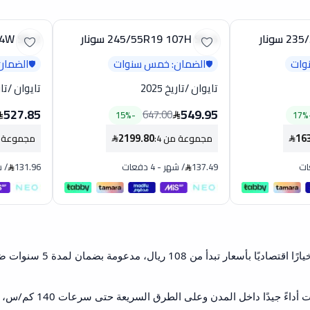
245/55R19 107H SX-5 سونار
5R19 104W SX-2
تخفيض
تخفيض
وات
الضمان: خمس سنوات
الضمان
🛡️
🛡️
تايوان
/
تاريخ 2025
تايوان
/
تاري
527.85
549.95
647.00
15
%
-
17
%
2199.80
16
مجموعة من 4
:
مجموعة م
137.49
/
شهر
-
4 دفعات
131.96
/
ش
تُعرف كفرات سونار بكونها خيارًا اقتصاديًا بأسعار تبدأ من 108 ريال، مدعومة بضمان 
توفر هذه الإطارات أداءً جيدًا داخل المدن وعلى الطرق السريعة حتى