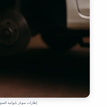
إطارات سونار
تايوانية الصن