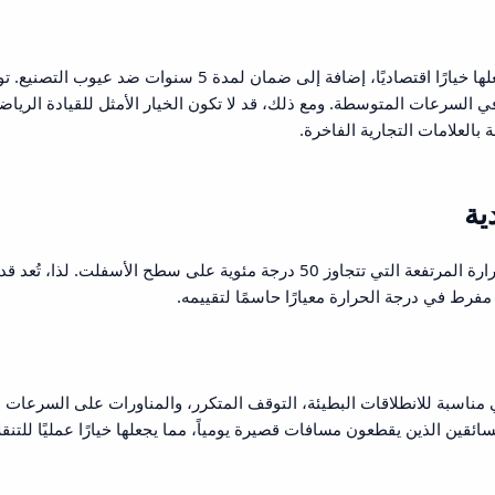
من أبرز مميزات كفرات سونار هي أسعارها التنافسية التي تجعلها خيارًا اقتصاديًا، إضافة إلى ضمان لمدة 5 سنوات ض
 السرعات المتوسطة. ومع ذلك، قد لا تكون الخيار الأمثل للقيادة الرياضي
بالعلامات التجارية الفاخرة.
ية
تواجه الإطارات في السعودية تحديات فريدة بسبب درجات الحرارة المرتفعة التي تتجاوز 50 درجة مئوية على سطح الأسفلت. لذا، تُع
فرط في درجة الحرارة معيارًا حاسمًا لتقييمه.
هي مناسبة للانطلاقات البطيئة، التوقف المتكرر، والمناورات على السرعات
قين الذين يقطعون مسافات قصيرة يومياً، مما يجعلها خيارًا عمليًا للتنق