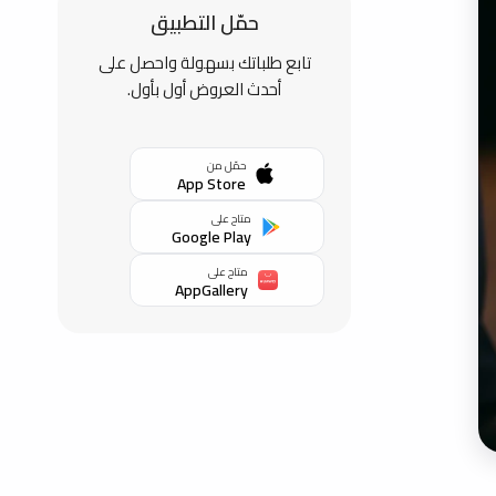
حمّل التطبيق
تابع طلباتك بسهولة واحصل على
أحدث العروض أول بأول.
حمّل من
App Store
متاح على
Google Play
متاح على
AppGallery