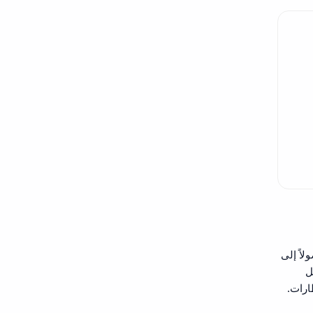
 التي تلائم السيارات الصغيرة، السيدان، ومركبات الدفع الرباعي (SUV)، بدءًا من 14 وصولاً إلى
ل
ارات.