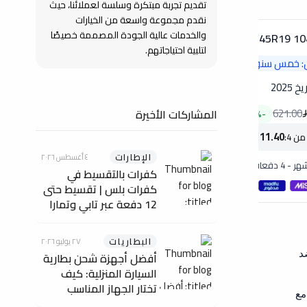
تقديم تجربة مبتكرة وسلسة لعملائنا، حيث
نقدم مجموعة واسعة من الخيارات
والخدمات عالية الجودة المصممة خصيصًا
255/4 سونار
275/40R20 106H SX-5 سونار
تخفيض
تخفيض
لتلبية احتياجاتهم.
: خمس سنوات
الضمان: خمس سنوات
🛡️
خ 2025
تايوان
/
تاريخ 2025
590.75
695.00
621.00
المشاركات الأخيرة
15
%
-
15
%
-
2363.00
2111.40
ن 4
:
مجموعة من 4
:
الإطارات
٤ أغسطس ٢٠٢٦
هر
-
4 دفعات
147.69
/
شهر
-
4 دفعات
كفرات بالتقسيط في
كفرات بلس | تقسيط حتى
12 دفعة عبر تابي وتمارا
البطاريات
٢٧ يوليو ٢٠٢٦
لمدة 5 سنوات ضد
أفضل أجهزة شحن بطارية
السيارة المنزلية: كيف
تختار الجهاز المناسب
 سرعات 140 كم/س، مع