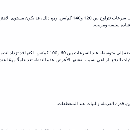
على الطرق السريعة، تحافظ إطارات سونار على ثبات جيد حتى سرعات تتراوح بين 120 و140 كم/س. ومع ذلك، قد يكون مستوى الا
قيادة سلسة ومريحة.
تتراوح مستويات الضوضاء الناتجة عن إطارات سونار من منخفضة إلى متوسطة عند السرعات بين 60 و100 كم/س، لكنها قد تزداد 
ة في إطارات مركبات الدفع الرباعي بسبب نقشتها الأعرض. هذه النقطة تعد عاملًا مهمًا عند
ن: قدرة الفرملة والثبات عند المنعطفات.