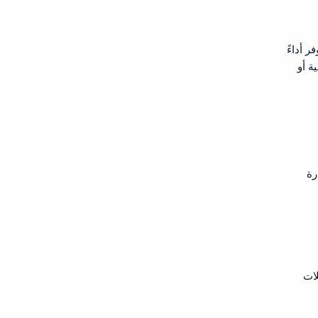
د عيوب التصنيع. توفر أداءً
ة أو
د قدرة
لات