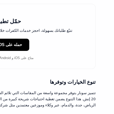
حمّل تطبي
تتبّع طلباتك بسهولة، احجز خدمات الكفرات خلال ثوان
حمله على iOS
متاح على iOS و Android – حمله الآن وخلّ خدمة الكفرات توصل لعندك.
تنوع الخيارات وتوفرها
20 إنش. هذا التنوع يضمن تغطية احتياجات شريحة كبيرة من 
الرياض، جدة، والدمام، عبر وكلاء وموزعين معتمدين مثل شركة