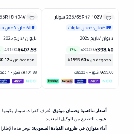
225/65R17 102V SX-5 سونار
235/55R18 104V SX-5 سونار
تخفيض
الضمان: خمس سنوات
الضمان: خمس سن
🛡️
🛡️
تايوان
/
تاريخ 2025
تايوان
/
تاريخ 2025
407.53
398.40
491.00
480.00
-
17
%
-
30.12
1593.60
مجموعة من 4
:
مجموعة من 4
:
99.60
/
شهر
-
4 دفعات
101.88
/
شهر
-
4 دفعات
أسعار تنافسية وضمان موثوق:
عيوب التصنيع من الوكيل المعتمد.
أداء متوازن في ظروف القيادة السعودية: