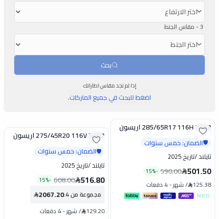
3 -
مقاس الجنط
بحث
إذا لم تجد مقاس اطاراتك
اضغط للبحث في جميع الماركات.
285/65R17 116H ZG02 اريسون
تخفيض
275/45R20 116V ZG02 اريسون
تخفيض
الضمان: خمس سنوات
🛡️
الضمان: خمس سنوات
🛡️
تايلند
/
تاريخ 2025
تايلند
/
تاريخ 2025
501.50
590.00
15
%
-
516.80
608.00
15
%
-
125.38
/
شهر
-
4 دفعات
2067.20
مجموعة من 4
:
129.20
/
شهر
-
4 دفعات