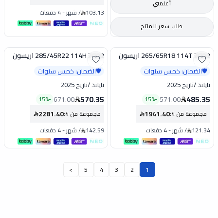
أعلمني
103.13
/
شهر
-
4 دفعات
طلب سعر للمنتج
265/65R18 114T ZG02 اريسون
285/45R22 114H ZG02 اريسون
تخفيض
تخفيض
الضمان: خمس سنوات
الضمان: خمس سنوات
🛡️
🛡️
تايلند
/
تاريخ 2025
تايلند
/
تاريخ 2025
570.35
485.35
671.00
571.00
15
%
-
15
%
-
2281.40
1941.40
مجموعة من 4
:
مجموعة من 4
:
121.34
/
شهر
-
4 دفعات
142.59
/
شهر
-
4 دفعات
>
5
4
3
2
1