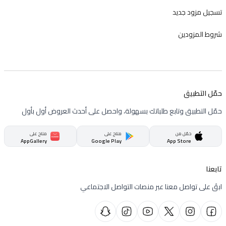
تسجيل مزود جديد
شروط المزودين
حمّل التطبيق
حمّل التطبيق وتابع طلباتك بسهولة، واحصل على أحدث العروض أول بأول
حمّل من
متاح على
متاح على
AppGallery
Google Play
App Store
تابعنا
ابقَ على تواصل معنا عبر منصات التواصل الاجتماعي