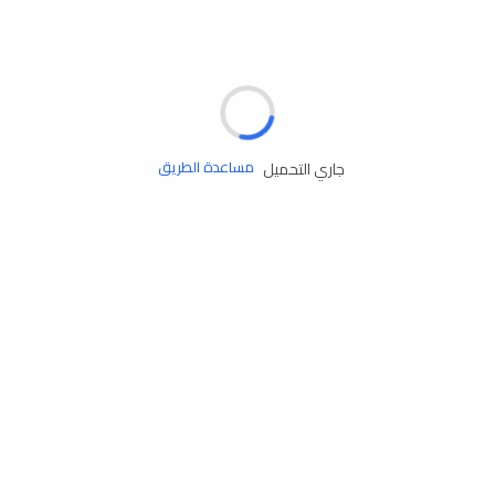
مساعدة الطريق
جاري التحميل
الإطارات
البطاريات
زيوت المحرك
الخدمات
إكسسوارات
مستلزمات التخييم