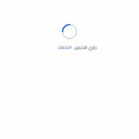
الإطارات
البطاريات
زيوت المحرك
جاري التحميل
الخدمات
إكسسوارات
مستلزمات التخييم