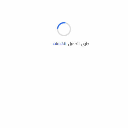
الإطارات
البطاريات
زيوت المحرك
جاري التحميل
الخدمات
إكسسوارات
مستلزمات التخييم