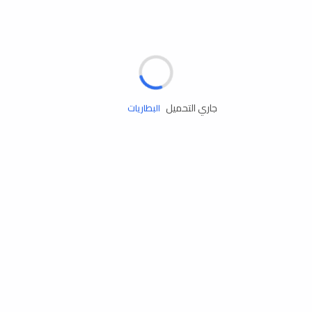
مساعدة الطريق
الإطارات
البطاريات
جاري التحميل
زيوت المحرك
الخدمات
إكسسوارات
مستلزمات التخييم