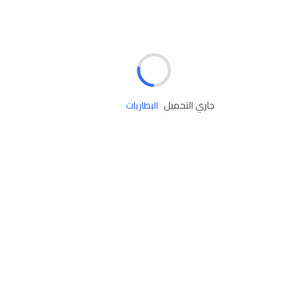
مساعدة الطريق
الإطارات
البطاريات
جاري التحميل
زيوت المحرك
الخدمات
إكسسوارات
مستلزمات التخييم