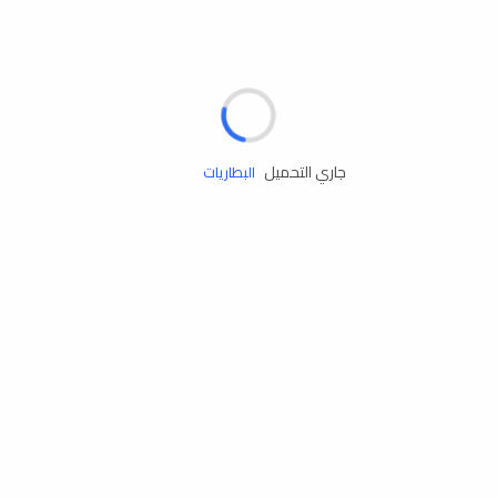
مساعدة الطريق
الإطارات
البطاريات
جاري التحميل
زيوت المحرك
الخدمات
إكسسوارات
مستلزمات التخييم