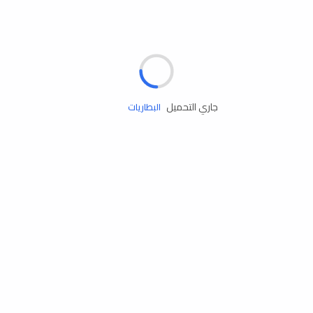
مساعدة الطريق
الإطارات
البطاريات
جاري التحميل
زيوت المحرك
الخدمات
إكسسوارات
مستلزمات التخييم