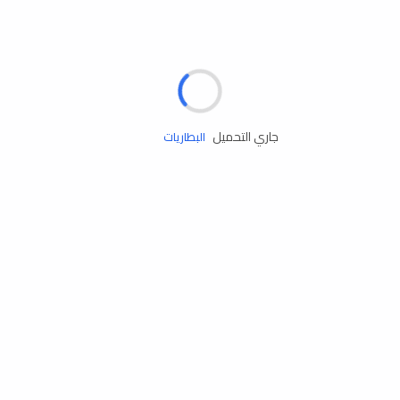
مساعدة الطريق
الإطارات
البطاريات
جاري التحميل
زيوت المحرك
الخدمات
إكسسوارات
مستلزمات التخييم