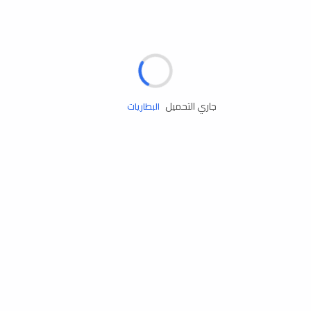
مساعدة الطريق
الإطارات
البطاريات
جاري التحميل
زيوت المحرك
الخدمات
إكسسوارات
مستلزمات التخييم