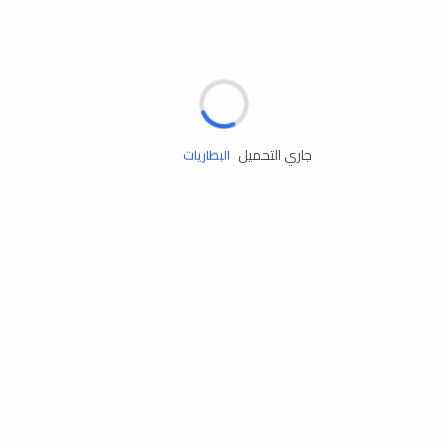
مساعدة الطريق
الإطارات
البطاريات
جاري التحميل
زيوت المحرك
الخدمات
إكسسوارات
مستلزمات التخييم