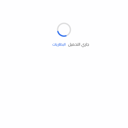
مساعدة الطريق
الإطارات
جاري التحميل
البطاريات
زيوت المحرك
الخدمات
إكسسوارات
مستلزمات التخييم