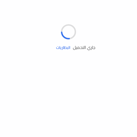
مساعدة الطريق
الإطارات
البطاريات
جاري التحميل
زيوت المحرك
الخدمات
إكسسوارات
مستلزمات التخييم