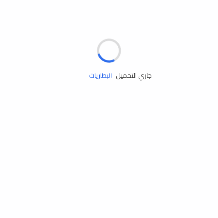
مساعدة الطريق
الإطارات
البطاريات
جاري التحميل
زيوت المحرك
الخدمات
إكسسوارات
مستلزمات التخييم