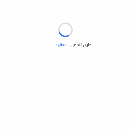
مساعدة الطريق
الإطارات
البطاريات
جاري التحميل
زيوت المحرك
الخدمات
إكسسوارات
مستلزمات التخييم