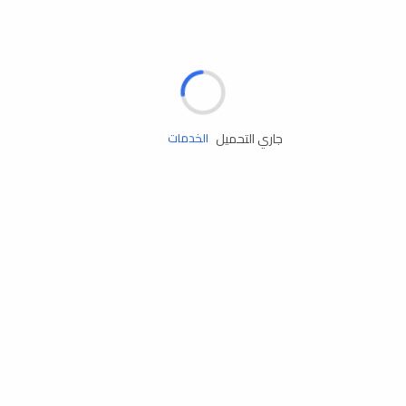
الإطارات
البطاريات
زيوت المحرك
جاري التحميل
الخدمات
إكسسوارات
مستلزمات التخييم