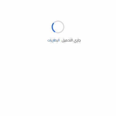
مساعدة الطريق
الإطارات
البطاريات
جاري التحميل
زيوت المحرك
الخدمات
إكسسوارات
مستلزمات التخييم