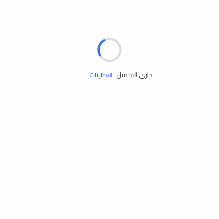
مساعدة الطريق
الإطارات
البطاريات
جاري التحميل
زيوت المحرك
الخدمات
إكسسوارات
مستلزمات التخييم