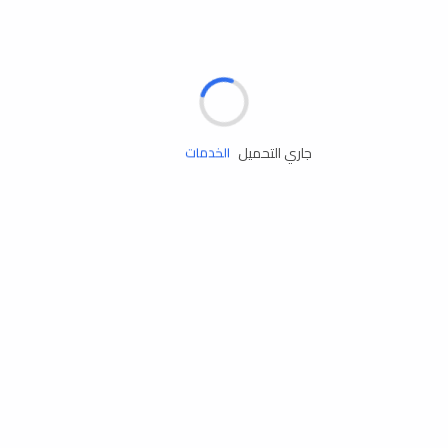
الإطارات
البطاريات
زيوت المحرك
جاري التحميل
الخدمات
إكسسوارات
مستلزمات التخييم