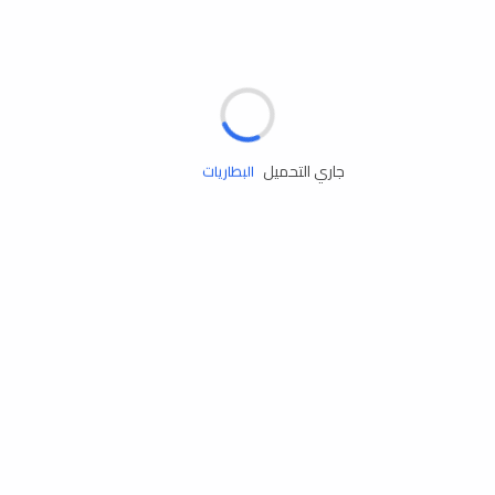
مساعدة الطريق
الإطارات
البطاريات
جاري التحميل
زيوت المحرك
الخدمات
إكسسوارات
مستلزمات التخييم