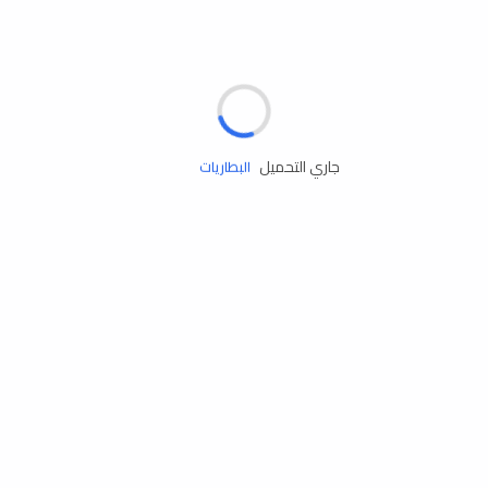
مساعدة الطريق
الإطارات
البطاريات
جاري التحميل
زيوت المحرك
الخدمات
إكسسوارات
مستلزمات التخييم