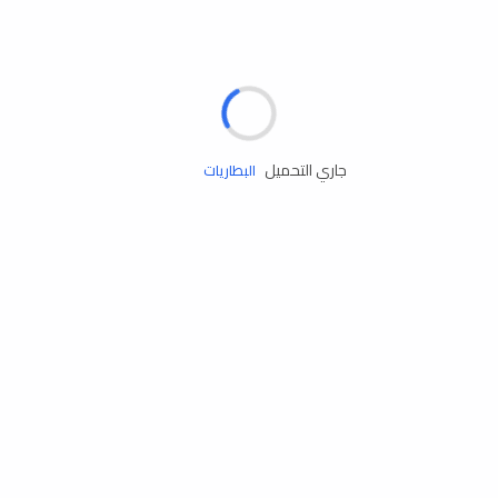
مساعدة الطريق
الإطارات
البطاريات
جاري التحميل
زيوت المحرك
الخدمات
إكسسوارات
مستلزمات التخييم