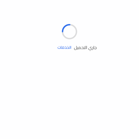
الإطارات
البطاريات
زيوت المحرك
جاري التحميل
الخدمات
إكسسوارات
مستلزمات التخييم