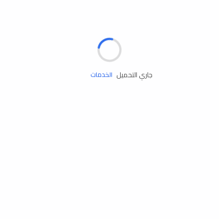
الإطارات
البطاريات
زيوت المحرك
جاري التحميل
الخدمات
إكسسوارات
مستلزمات التخييم