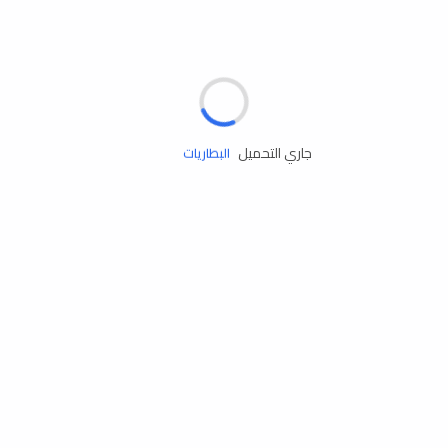
مساعدة الطريق
الإطارات
البطاريات
جاري التحميل
زيوت المحرك
الخدمات
إكسسوارات
مستلزمات التخييم