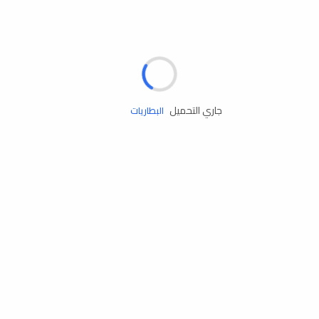
مساعدة الطريق
الإطارات
البطاريات
جاري التحميل
زيوت المحرك
الخدمات
إكسسوارات
مستلزمات التخييم