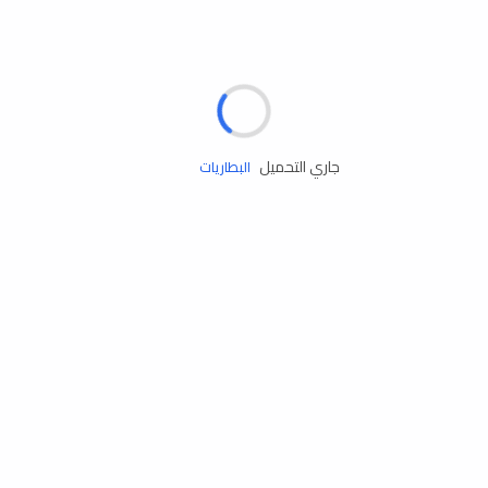
مساعدة الطريق
الإطارات
البطاريات
جاري التحميل
زيوت المحرك
الخدمات
إكسسوارات
مستلزمات التخييم