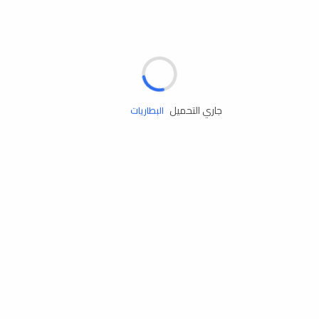
مساعدة الطريق
الإطارات
البطاريات
جاري التحميل
زيوت المحرك
الخدمات
إكسسوارات
مستلزمات التخييم