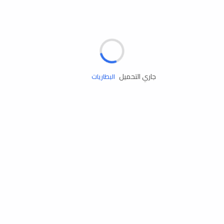
مساعدة الطريق
الإطارات
البطاريات
جاري التحميل
زيوت المحرك
الخدمات
إكسسوارات
مستلزمات التخييم