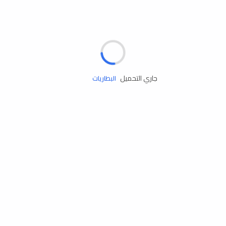
مساعدة الطريق
الإطارات
البطاريات
جاري التحميل
زيوت المحرك
الخدمات
إكسسوارات
مستلزمات التخييم