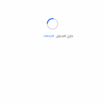
الإطارات
البطاريات
زيوت المحرك
جاري التحميل
الخدمات
إكسسوارات
مستلزمات التخييم