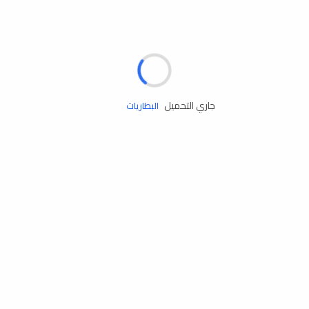
مساعدة الطريق
الإطارات
البطاريات
جاري التحميل
زيوت المحرك
الخدمات
إكسسوارات
مستلزمات التخييم