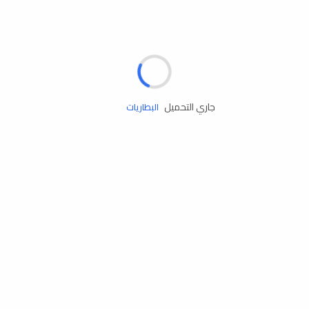
مساعدة الطريق
الإطارات
البطاريات
جاري التحميل
زيوت المحرك
الخدمات
إكسسوارات
مستلزمات التخييم