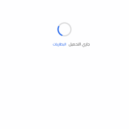
مساعدة الطريق
الإطارات
البطاريات
جاري التحميل
زيوت المحرك
الخدمات
إكسسوارات
مستلزمات التخييم