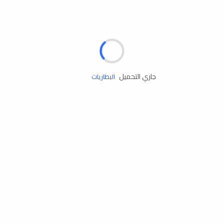
مساعدة الطريق
الإطارات
البطاريات
جاري التحميل
زيوت المحرك
الخدمات
إكسسوارات
مستلزمات التخييم