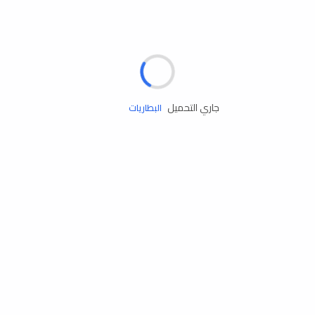
مساعدة الطريق
الإطارات
البطاريات
جاري التحميل
زيوت المحرك
الخدمات
إكسسوارات
مستلزمات التخييم