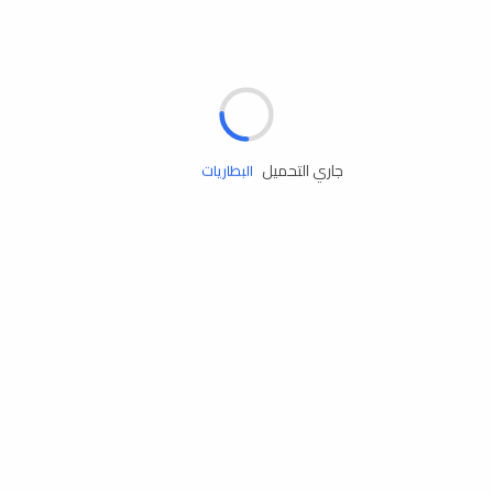
مساعدة الطريق
الإطارات
البطاريات
جاري التحميل
زيوت المحرك
الخدمات
إكسسوارات
مستلزمات التخييم