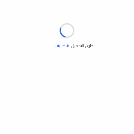
مساعدة الطريق
الإطارات
البطاريات
جاري التحميل
زيوت المحرك
الخدمات
إكسسوارات
مستلزمات التخييم