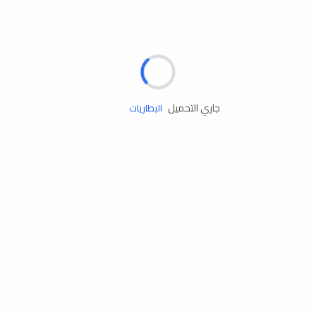
مساعدة الطريق
الإطارات
البطاريات
جاري التحميل
زيوت المحرك
الخدمات
إكسسوارات
مستلزمات التخييم