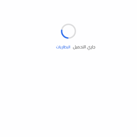
مساعدة الطريق
الإطارات
البطاريات
جاري التحميل
زيوت المحرك
الخدمات
إكسسوارات
مستلزمات التخييم